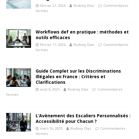
février 21, 2026
Rodney Diaz
Commentaires
fermés
Workflows def en pratique : méthodes et
outils efficaces
février 17, 2026
Rodney Diaz
Commentaires
fermés
Guide Complet sur les Discriminations
Illégales en France : Critères et
Clarifications
août 6, 2025
Rodney Diaz
Commentaires
fermés
L’Avènement des Escaliers Personnalisés :
Accessibilité pour Chacun ?
mars 16, 2025
Rodney Diaz
Commentaires
fermés