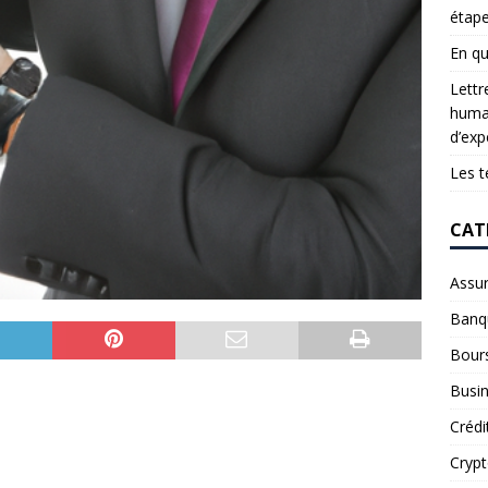
étap
En qu
Lettr
humai
d’exp
Les t
CAT
Assu
Banq
Bour
Busi
Crédi
Cryp