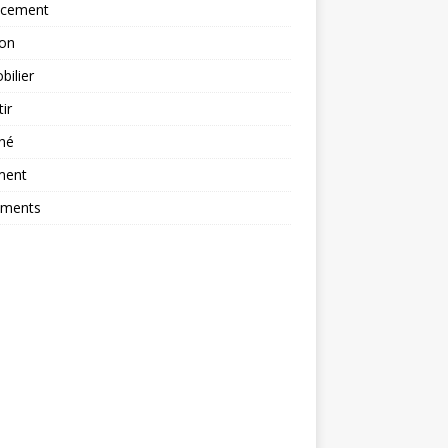
ncement
ion
ilier
tir
hé
ment
ements