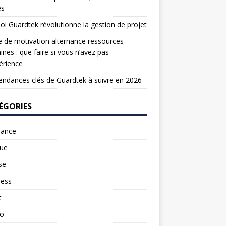
es
oi Guardtek révolutionne la gestion de projet
e de motivation alternance ressources
nes : que faire si vous n’avez pas
érience
endances clés de Guardtek à suivre en 2026
ÉGORIES
rance
ue
se
ness
t
to