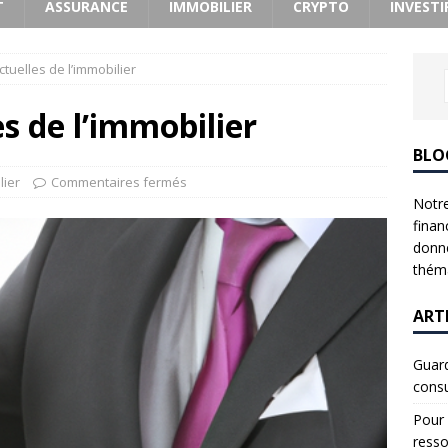
T
ASSURANCE
IMMOBILIER
CRYPTO
INVESTI
tuelles de l’immobilier
s de l’immobilier
BLO
lier
Commentaires fermés
Notre
finan
donne
théma
ART
Guard
consu
Pour 
resso