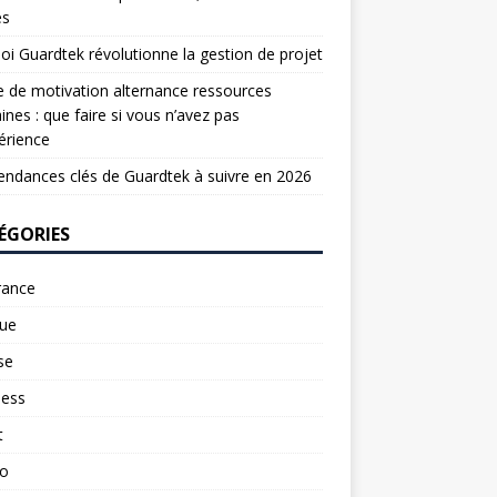
es
oi Guardtek révolutionne la gestion de projet
e de motivation alternance ressources
nes : que faire si vous n’avez pas
érience
endances clés de Guardtek à suivre en 2026
ÉGORIES
rance
ue
se
ness
t
to