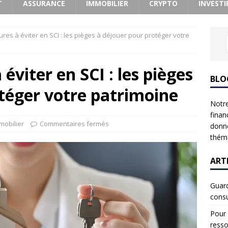
T
ASSURANCE
IMMOBILIER
CRYPTO
INVESTI
res à éviter en SCI : les pièges à déjouer pour protéger votre
éviter en SCI : les pièges
BLO
téger votre patrimoine
Notre
finan
mobilier
Commentaires fermés
donne
théma
ART
Guard
consu
Pour 
resso