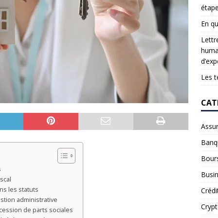
étap
En qu
Lettr
humai
d’exp
Les t
CAT
Assu
Banq
Bour
s
Busi
scal
ns les statuts
Crédi
stion administrative
Cryp
 cession de parts sociales