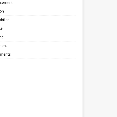
ncement
ion
ilier
tir
hé
ment
ements