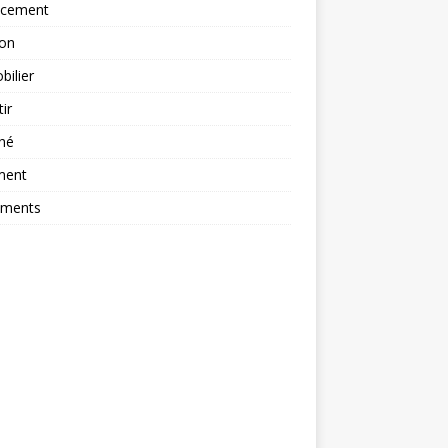
ncement
ion
ilier
tir
hé
ment
ements