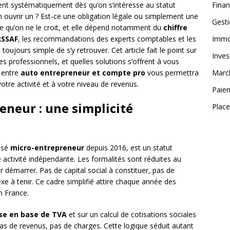
Fina
ent systématiquement dès qu’on s’intéresse au statut
n ouvrir un ? Est-ce une obligation légale ou simplement une
Gest
e qu’on ne le croit, et elle dépend notamment du
chiffre
Immob
RSSAF
, les recommandations des experts comptables et les
s toujours simple de s’y retrouver. Cet article fait le point sur
Inves
les professionnels, et quelles solutions s’offrent à vous
Marc
n entre
auto entrepreneur et compte pro
vous permettra
otre activité et à votre niveau de revenus.
Paie
eneur : une simplicité
Plac
tisé
micro-entrepreneur
depuis 2016, est un statut
ne activité indépendante. Les formalités sont réduites au
r démarrer. Pas de capital social à constituer, pas de
xe à tenir. Ce cadre simplifié attire chaque année des
en France.
se en base de TVA
et sur un calcul de cotisations sociales
 Pas de revenus, pas de charges. Cette logique séduit autant