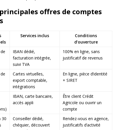
principales offres de comptes
s
s
Services inclus
Conditions
els
d’ouverture
 de
IBAN dédié,
100% en ligne, sans
facturation intégrée,
justificatif de revenus
suivi TVA
 de
Cartes virtuelles,
En ligne, pièce d’identité
export comptable,
+ SIRET
intégrations
IBAN, carte bancaire,
Être client Crédit
accès appli
Agricole ou ouvrir un
ons)
compte
à 30
Conseiller dédié,
Rendez-vous en agence,
s
chéquier, découvert
justificatifs d’activité