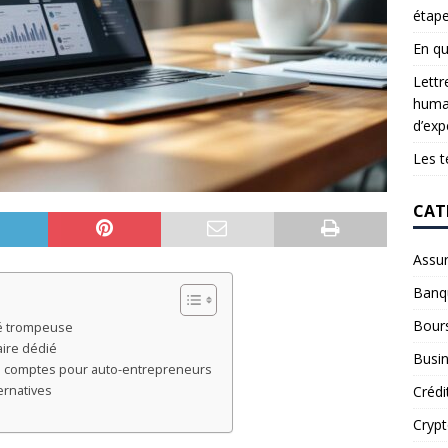
étap
En qu
Lettr
humai
d’exp
Les t
CAT
Assu
Banq
Bour
té trompeuse
aire dédié
Busi
de comptes pour auto-entrepreneurs
Crédi
ernatives
Cryp