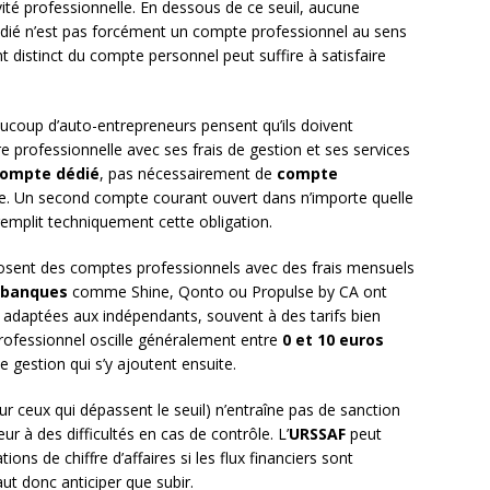
vité professionnelle. En dessous de ce seuil, aucune
dédié n’est pas forcément un compte professionnel au sens
 distinct du compte personnel peut suffire à satisfaire
coup d’auto-entrepreneurs pensent qu’ils doivent
e professionnelle avec ses frais de gestion et ses services
ompte dédié
, pas nécessairement de
compte
. Un second compte courant ouvert dans n’importe quelle
 remplit techniquement cette obligation.
oposent des comptes professionnels avec des frais mensuels
banques
comme Shine, Qonto ou Propulse by CA ont
adaptées aux indépendants, souvent à des tarifs bien
professionnel oscille généralement entre
0 et 10 euros
 gestion qui s’y ajoutent ensuite.
ur ceux qui dépassent le seuil) n’entraîne pas de sanction
r à des difficultés en cas de contrôle. L’
URSSAF
peut
ons de chiffre d’affaires si les flux financiers sont
t donc anticiper que subir.