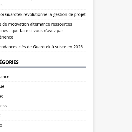
es
oi Guardtek révolutionne la gestion de projet
e de motivation alternance ressources
nes : que faire si vous n’avez pas
érience
endances clés de Guardtek à suivre en 2026
ÉGORIES
rance
ue
se
ness
t
to