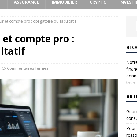
T
ASSURANCE
IMMOBILIER
CRYPTO
INVESTI
 et compte pro : obligatoire ou facultatif
 et compte pro :
BLO
ltatif
Notre
Commentaires fermés
finan
donne
théma
ART
Guard
consu
Pour 
resso