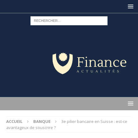
ACCUEIL
BANQUE
3e pilier bancaire en Suisse : est-ce
avantageux de souscrire ?