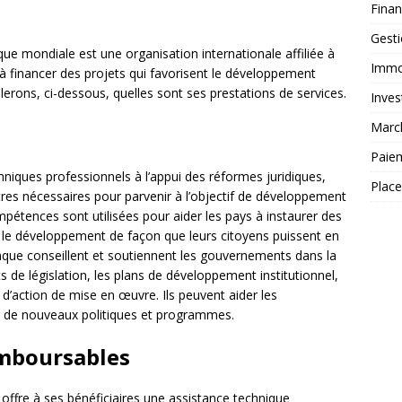
Fina
Gest
e mondiale est une organisation internationale affiliée à
Immob
 à financer des projets qui favorisent le développement
rons, ci-dessous, quelles sont ses prestations de services.
Inves
Marc
Paie
niques professionnels à l’appui des réformes juridiques,
Plac
tres nécessaires pour parvenir à l’objectif de développement
pétences sont utilisées pour aider les pays à instaurer des
ir le développement de façon que leurs citoyens puissent en
nque conseillent et soutiennent les gouvernements dans la
 de législation, les plans de développement institutionnel,
 d’action de mise en œuvre. Ils peuvent aider les
r de nouveaux politiques et programmes.
emboursables
ffre à ses bénéficiaires une assistance technique