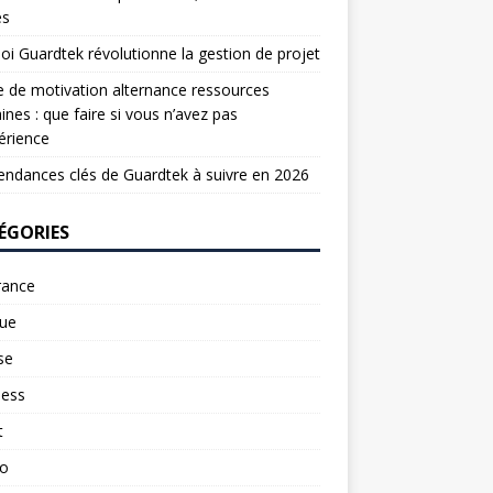
es
oi Guardtek révolutionne la gestion de projet
e de motivation alternance ressources
nes : que faire si vous n’avez pas
érience
endances clés de Guardtek à suivre en 2026
ÉGORIES
rance
ue
se
ness
t
to