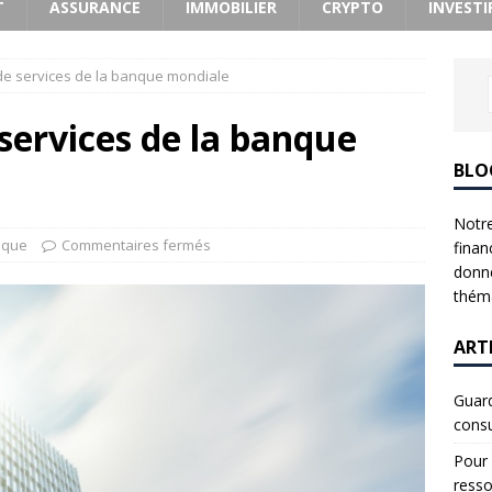
T
ASSURANCE
IMMOBILIER
CRYPTO
INVESTI
de services de la banque mondiale
 services de la banque
BLO
Notre
nque
Commentaires fermés
finan
donne
théma
ART
Guard
consu
Pour 
resso