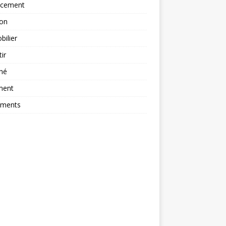
ncement
ion
ilier
tir
hé
ment
ements