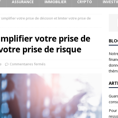
T
ASSURANCE
IMMOBILIER
CRYPTO
INVESTI
simplifier votre prise de décision et limiter votre prise de
implifier votre prise de
BLO
 votre prise de risque
Notre
finan
e
Commentaires fermés
donne
théma
ART
Guard
consu
Pour 
resso