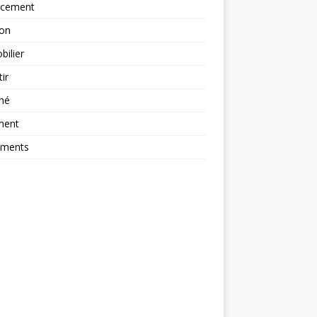
ncement
ion
ilier
tir
hé
ment
ements