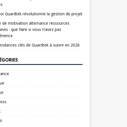
es
oi Guardtek révolutionne la gestion de projet
e de motivation alternance ressources
nes : que faire si vous n’avez pas
érience
endances clés de Guardtek à suivre en 2026
ÉGORIES
rance
ue
se
ness
t
to