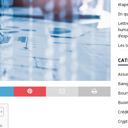
étap
En qu
Lettr
humai
d’exp
Les t
CAT
Assu
Banq
Bour
Busi
Crédi
Cryp
io