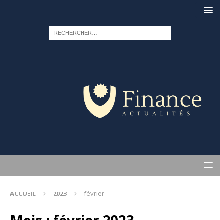
ACCUEIL
2023
février
Mois :
février 2023