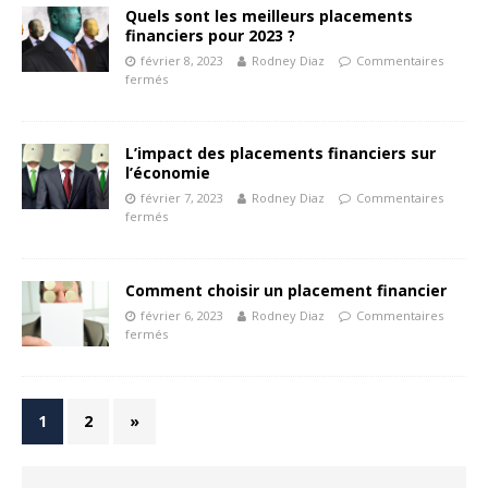
Quels sont les meilleurs placements
financiers pour 2023 ?
février 8, 2023
Rodney Diaz
Commentaires
fermés
L’impact des placements financiers sur
l’économie
février 7, 2023
Rodney Diaz
Commentaires
fermés
Comment choisir un placement financier
février 6, 2023
Rodney Diaz
Commentaires
fermés
1
2
»