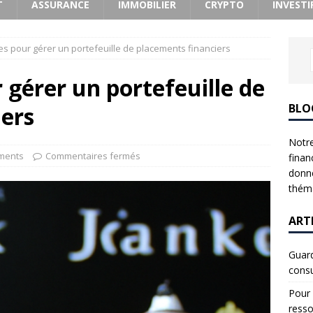
T
ASSURANCE
IMMOBILIER
CRYPTO
INVESTI
ies pour gérer un portefeuille de placements financiers
 gérer un portefeuille de
BLO
iers
Notre
ments
Commentaires fermés
finan
donne
théma
ART
Guard
consu
Pour 
resso