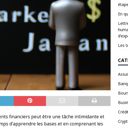
étap
En qu
Lettr
humai
d’exp
Les t
CAT
Assu
Banq
Bour
Busi
Crédi
nts financiers peut être une tâche intimidante et
Cryp
mps d’apprendre les bases et en comprenant les