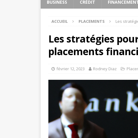
BUSINESS
CRÉDIT
FINANCEMEN
ACCUEIL
PLACEMENTS
Les stratég
Les stratégies pour
placements financ
février 12, 2023
Rodney Diaz
Place