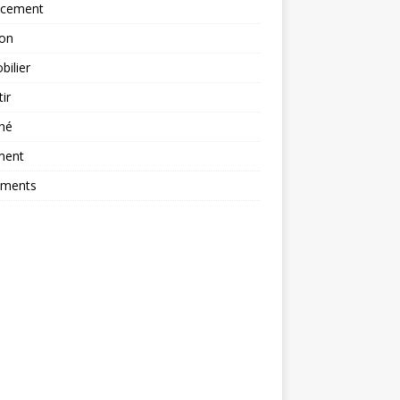
ncement
ion
ilier
tir
hé
ment
ements