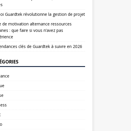
es
oi Guardtek révolutionne la gestion de projet
e de motivation alternance ressources
nes : que faire si vous n’avez pas
érience
endances clés de Guardtek à suivre en 2026
ÉGORIES
rance
ue
se
ness
t
to