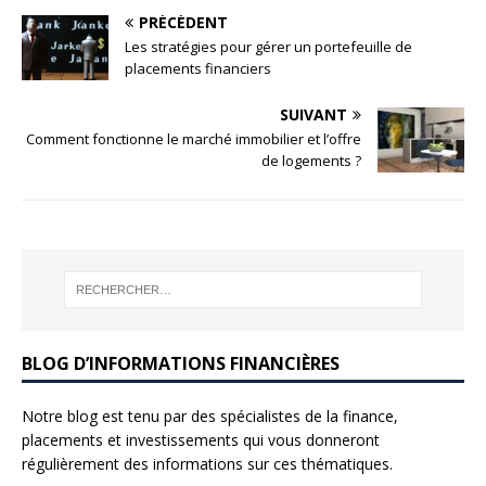
PRÉCÉDENT
Les stratégies pour gérer un portefeuille de
placements financiers
SUIVANT
Comment fonctionne le marché immobilier et l’offre
de logements ?
BLOG D’INFORMATIONS FINANCIÈRES
Notre blog est tenu par des spécialistes de la finance,
placements et investissements qui vous donneront
régulièrement des informations sur ces thématiques.