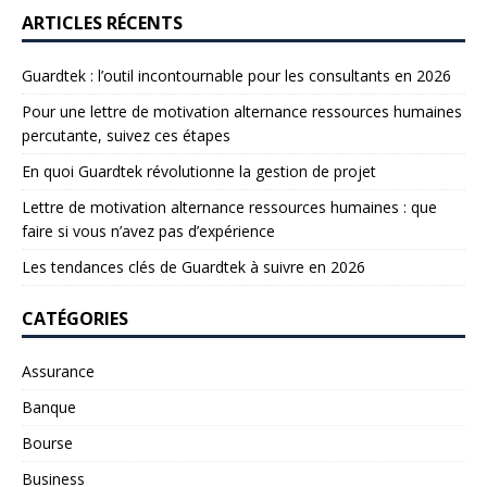
ARTICLES RÉCENTS
Guardtek : l’outil incontournable pour les consultants en 2026
Pour une lettre de motivation alternance ressources humaines
percutante, suivez ces étapes
En quoi Guardtek révolutionne la gestion de projet
Lettre de motivation alternance ressources humaines : que
faire si vous n’avez pas d’expérience
Les tendances clés de Guardtek à suivre en 2026
CATÉGORIES
Assurance
Banque
Bourse
Business