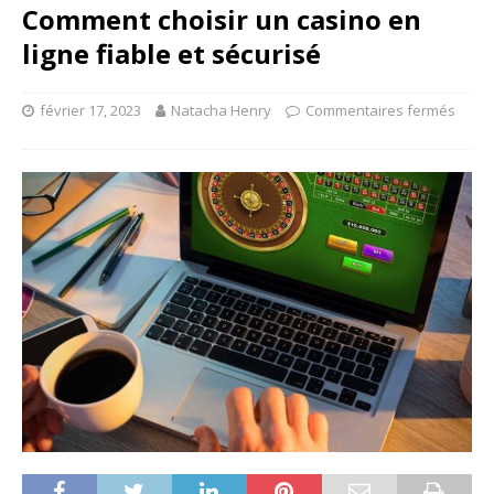
Comment choisir un casino en
ligne fiable et sécurisé
février 17, 2023
Natacha Henry
Commentaires fermés