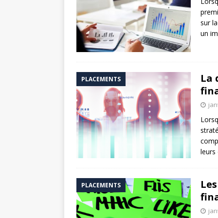
Lorsq
premi
sur l
un im
La 
PLACEMENTS
fin
jan
Lorsq
strat
compt
leurs
Les
PLACEMENTS
fin
jan