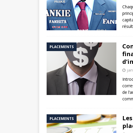
Chaqu
princ
capit
résul
Com
PLACEMENTS
fin
d’i
jan
Intro
corre
de l’
comm
Les
PLACEMENTS
pla