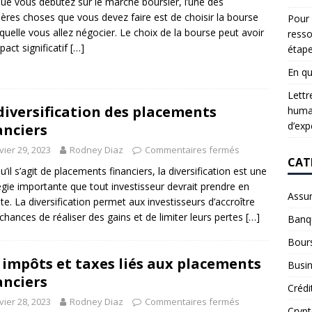
ue vous débutez sur le marché boursier, l’une des
ères choses que vous devez faire est de choisir la bourse
Pour 
aquelle vous allez négocier. Le choix de la bourse peut avoir
resso
pact significatif
[…]
étap
En qu
Lettr
diversification des placements
humai
d’exp
anciers
vier 29, 2023
Rodney Diaz
Commentaires fermés
CAT
u’il s’agit de placements financiers, la diversification est une
égie importante que tout investisseur devrait prendre en
Assu
e. La diversification permet aux investisseurs d’accroître
 chances de réaliser des gains et de limiter leurs pertes
[…]
Banq
Bour
 impôts et taxes liés aux placements
Busi
anciers
Crédi
vier 28, 2023
Rodney Diaz
Commentaires fermés
Cryp