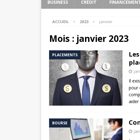
BUSINESS
CRÉDIT
FINANCEMEN
ACCUEIL
2023
janvier
Mois :
janvier 2023
Les
PLACEMENTS
pla
jan
Il ex
pour 
compr
aider
Com
BOURSE
jan