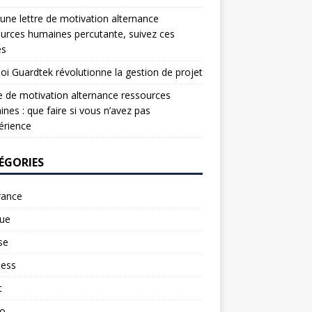
une lettre de motivation alternance
urces humaines percutante, suivez ces
es
oi Guardtek révolutionne la gestion de projet
e de motivation alternance ressources
nes : que faire si vous n’avez pas
érience
ÉGORIES
rance
ue
se
ness
t
to