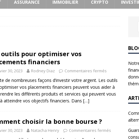
T
ASSURANCE
IMMOBILIER
CRYPTO
INVESTI
BLO
 outils pour optimiser vos
cements financiers
Notre
finan
vier 30, 2023
Rodney Diaz
Commentaires fermés
donne
iste de nombreuses façons d’investir votre argent. Les outils
théma
optimiser vos placements financiers peuvent vous aider à
endre les différents produits et services qui peuvent vous
ART
 à atteindre vos objectifs financiers. Dans
[…]
Comme
alter
ment choisir la bonne bourse ?
Guard
vier 30, 2023
Natacha Henry
Commentaires fermés
consu