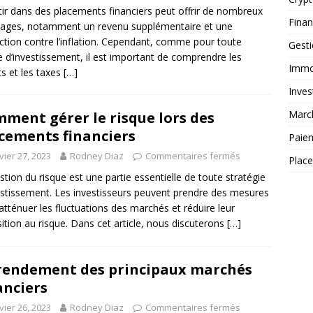
tir dans des placements financiers peut offrir de nombreux
Fina
ages, notamment un revenu supplémentaire et une
ction contre l’inflation. Cependant, comme pour toute
Gest
 d’investissement, il est important de comprendre les
Immob
s et les taxes
[…]
Inves
Marc
ment gérer le risque lors des
cements financiers
Paie
vier 27, 2023
Rodney Diaz
Commentaires fermés
Plac
stion du risque est une partie essentielle de toute stratégie
estissement. Les investisseurs peuvent prendre des mesures
atténuer les fluctuations des marchés et réduire leur
ition au risque. Dans cet article, nous discuterons
[…]
rendement des principaux marchés
anciers
vier 26, 2023
Rodney Diaz
Commentaires fermés