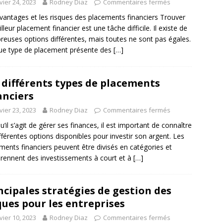
vier 24, 2023
Rodney Diaz
Commentaires fermés
vantages et les risques des placements financiers Trouver
lleur placement financier est une tâche difficile. Il existe de
euses options différentes, mais toutes ne sont pas égales.
e type de placement présente des
[…]
 différents types de placements
anciers
vier 23, 2023
Rodney Diaz
Commentaires fermés
u’il s’agit de gérer ses finances, il est important de connaître
ifférentes options disponibles pour investir son argent. Les
ments financiers peuvent être divisés en catégories et
ennent des investissements à court et à
[…]
ncipales stratégies de gestion des
ques pour les entreprises
vier 10, 2023
Rodney Diaz
Commentaires fermés