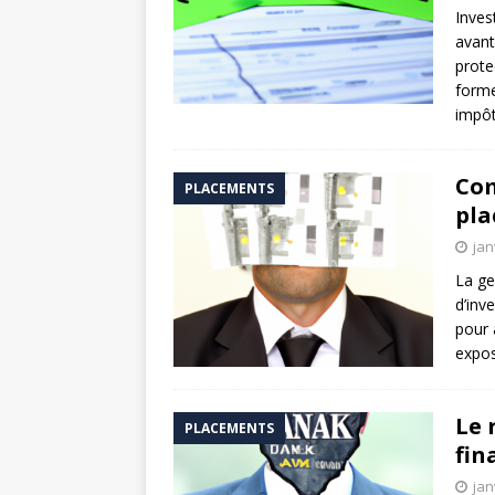
Inves
avant
prote
forme
impôt
Com
PLACEMENTS
pla
jan
La ge
d’inv
pour 
expos
Le 
PLACEMENTS
fin
jan