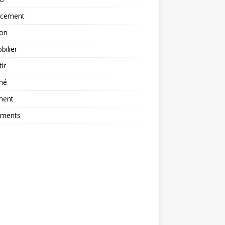
ncement
ion
ilier
tir
hé
ment
ements