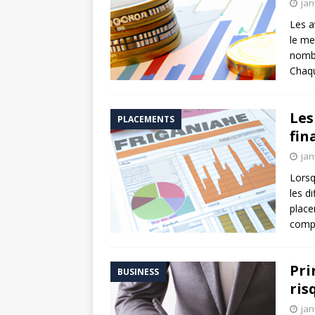
jan
Les a
le mei
nombr
Chaqu
Les
PLACEMENTS
fin
jan
Lorsq
les d
place
compr
Pri
BUSINESS
ris
jan