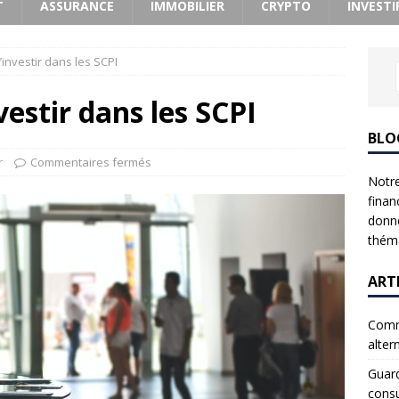
T
ASSURANCE
IMMOBILIER
CRYPTO
INVESTI
investir dans les SCPI
estir dans les SCPI
BLO
r
Commentaires fermés
Notre
finan
donne
théma
ART
Comme
alter
Guard
consu