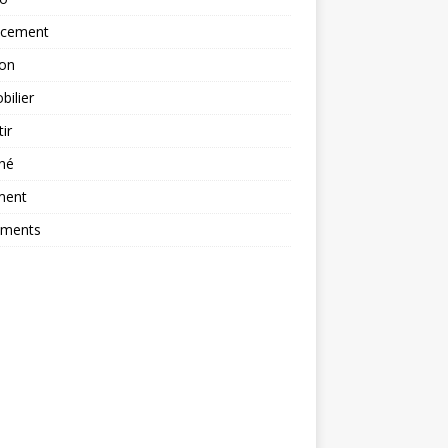
ncement
ion
ilier
tir
hé
ment
ements