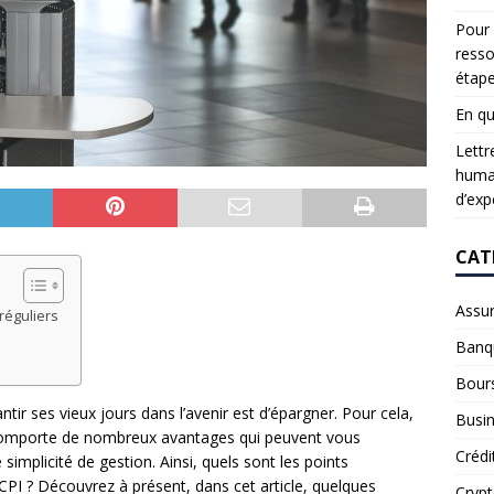
Pour 
resso
étap
En qu
Lettr
humai
d’exp
CAT
Assu
réguliers
Banq
Bour
tir ses vieux jours dans l’avenir est d’épargner. Pour cela,
Busi
 comporte de nombreux avantages qui peuvent vous
Crédi
implicité de gestion. Ainsi, quels sont les points
CPI ? Découvrez à présent, dans cet article, quelques
Cryp