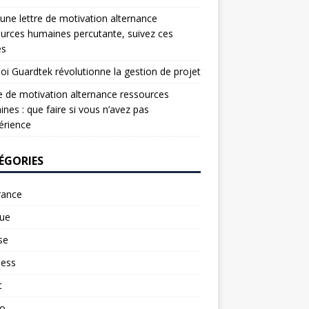
une lettre de motivation alternance
urces humaines percutante, suivez ces
es
oi Guardtek révolutionne la gestion de projet
e de motivation alternance ressources
nes : que faire si vous n’avez pas
érience
ÉGORIES
rance
ue
se
ness
t
to