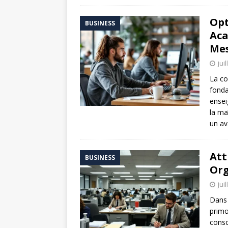
Opt
BUSINESS
Aca
Mes
jui
La co
fonda
ensei
la ma
un av
Att
BUSINESS
Org
jui
Dans 
primo
conso