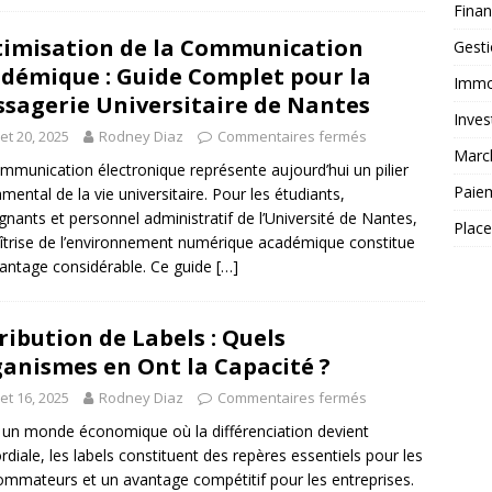
Fina
imisation de la Communication
Gest
démique : Guide Complet pour la
Immob
sagerie Universitaire de Nantes
Inves
llet 20, 2025
Rodney Diaz
Commentaires fermés
Marc
mmunication électronique représente aujourd’hui un pilier
Paie
mental de la vie universitaire. Pour les étudiants,
gnants et personnel administratif de l’Université de Nantes,
Plac
îtrise de l’environnement numérique académique constitue
antage considérable. Ce guide
[…]
ribution de Labels : Quels
anismes en Ont la Capacité ?
llet 16, 2025
Rodney Diaz
Commentaires fermés
un monde économique où la différenciation devient
rdiale, les labels constituent des repères essentiels pour les
mmateurs et un avantage compétitif pour les entreprises.