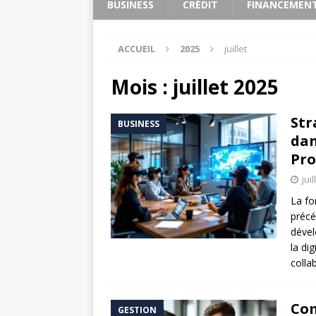
BUSINESS
CRÉDIT
FINANCEMEN
ACCUEIL
2025
juillet
Mois :
juillet 2025
Str
BUSINESS
dan
Pro
jui
La fo
précé
dével
la di
colla
Com
GESTION