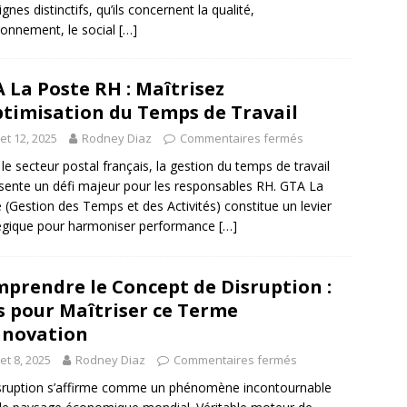
gnes distinctifs, qu’ils concernent la qualité,
ironnement, le social
[…]
 La Poste RH : Maîtrisez
ptimisation du Temps de Travail
llet 12, 2025
Rodney Diaz
Commentaires fermés
le secteur postal français, la gestion du temps de travail
sente un défi majeur pour les responsables RH. GTA La
 (Gestion des Temps et des Activités) constitue un levier
égique pour harmoniser performance
[…]
prendre le Concept de Disruption :
s pour Maîtriser ce Terme
nnovation
llet 8, 2025
Rodney Diaz
Commentaires fermés
sruption s’affirme comme un phénomène incontournable