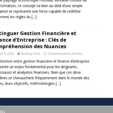
le paysage économique mondial. Véritable moteur de
formation, ce concept va bien au-delà d’une simple
ation et représente une force capable de redéfinir
ement les règles du
[…]
tinguer Gestion Financière et
ance d’Entreprise : Clés de
préhension des Nuances
llet 4, 2025
Rodney Diaz
Commentaires fermés
stinction entre gestion financière et finance d’entreprise
sente un enjeu fondamental pour les dirigeants,
tisseurs et analystes financiers. Bien que ces deux
plines se chevauchent fréquemment dans le monde des
res, leurs objectifs, méthodologies
[…]
ales