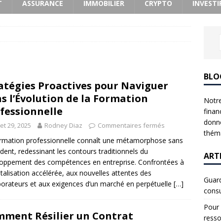
T
ASSURANCE
IMMOBILIER
CRYPTO
INVESTI
BLO
atégies Proactives pour Naviguer
s l’Évolution de la Formation
Notre
fessionnelle
finan
donne
llet 29, 2025
Rodney Diaz
Commentaires fermés
théma
rmation professionnelle connaît une métamorphose sans
dent, redessinant les contours traditionnels du
ART
oppement des compétences en entreprise. Confrontées à
gitalisation accélérée, aux nouvelles attentes des
Guard
borateurs et aux exigences d’un marché en perpétuelle
[…]
consu
Pour 
ment Résilier un Contrat
resso