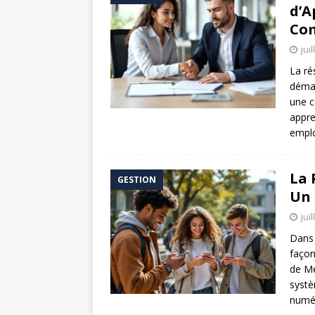
d’A
Co
jui
La ré
démar
une c
appre
empl
La 
GESTION
Un 
jui
Dans 
façon
de Me
systè
numér