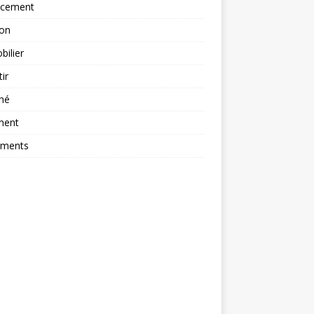
ncement
ion
ilier
tir
hé
ment
ements