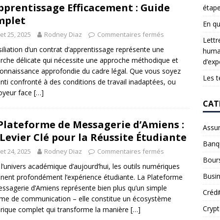
pprentissage Efficacement : Guide
étap
mplet
En qu
llet 25, 2025
Rodney Diaz
Commentaires fermés
Lettr
siliation d’un contrat d’apprentissage représente une
humai
che délicate qui nécessite une approche méthodique et
d’exp
onnaissance approfondie du cadre légal. Que vous soyez
Les t
nti confronté à des conditions de travail inadaptées, ou
oyeur face
[…]
CAT
Plateforme de Messagerie d’Amiens :
Assu
Levier Clé pour la Réussite Étudiante
Banq
llet 24, 2025
Rodney Diaz
Commentaires fermés
Bour
l’univers académique d’aujourd’hui, les outils numériques
Busi
nent profondément l’expérience étudiante. La Plateforme
ssagerie d’Amiens représente bien plus qu’un simple
Crédi
me de communication – elle constitue un écosystème
Cryp
ique complet qui transforme la manière
[…]