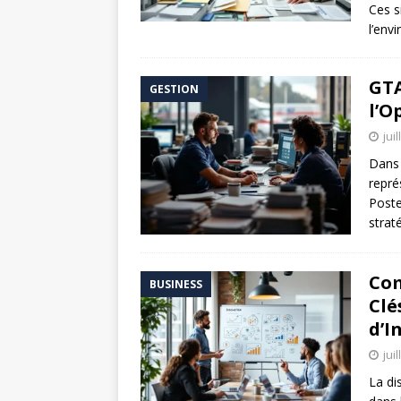
Ces si
l’env
GTA
GESTION
l’O
jui
Dans 
repré
Poste
strat
Com
BUSINESS
Clé
d’I
jui
La di