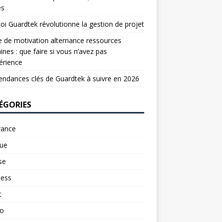
es
oi Guardtek révolutionne la gestion de projet
e de motivation alternance ressources
nes : que faire si vous n’avez pas
érience
endances clés de Guardtek à suivre en 2026
ÉGORIES
rance
ue
se
ness
t
to