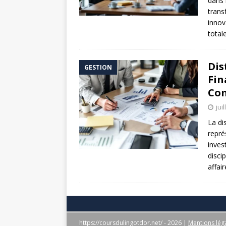
dans 
trans
innov
total
Dis
GESTION
Fin
Com
jui
La di
repré
inves
disci
affai
https://coursdulingotdor.net/ - 2026
|
Mentions lég