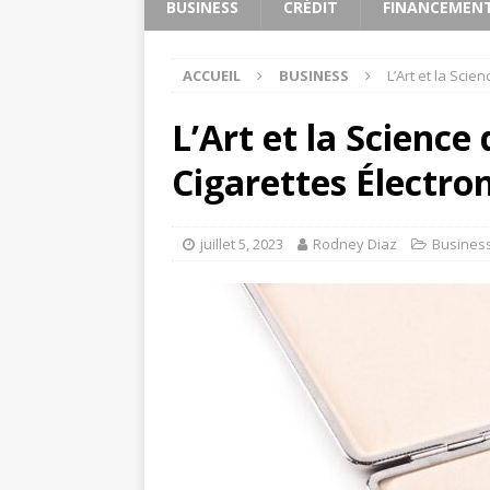
BUSINESS
CRÉDIT
FINANCEMEN
ACCUEIL
BUSINESS
L’Art et la Sci
L’Art et la Scienc
Cigarettes Électro
juillet 5, 2023
Rodney Diaz
Busines