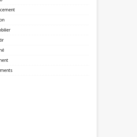
ncement
ion
ilier
tir
hé
ment
ements