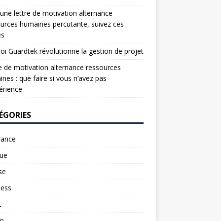
une lettre de motivation alternance
urces humaines percutante, suivez ces
es
oi Guardtek révolutionne la gestion de projet
e de motivation alternance ressources
nes : que faire si vous n’avez pas
érience
ÉGORIES
rance
ue
se
ness
t
to