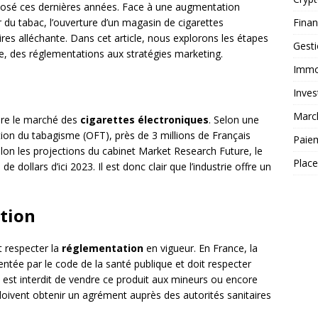
plosé ces dernières années. Face à une augmentation
Fina
du tabac, l’ouverture d’un magasin de cigarettes
ires alléchante. Dans cet article, nous explorons les étapes
Gest
e, des réglementations aux stratégies marketing.
Immob
Inves
Marc
ndre le marché des
cigarettes électroniques
. Selon une
ntion du tabagisme (OFT), près de 3 millions de Français
Paie
selon les projections du cabinet Market Research Future, le
Plac
e dollars d’ici 2023. Il est donc clair que l’industrie offre un
tion
 respecter la
réglementation
en vigueur. En France, la
ntée par le code de la santé publique et doit respecter
l est interdit de vendre ce produit aux mineurs ou encore
s doivent obtenir un agrément auprès des autorités sanitaires