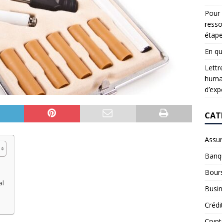
Pour 
resso
étap
En qu
Lettr
humai
d’exp
CAT
Assu
Banq
Bour
al
Busi
e
Crédi
Cryp