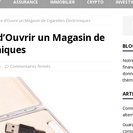
T
ASSURANCE
IMMOBILIER
CRYPTO
INVESTI
ence d’Ouvrir un Magasin de Cigarettes Électroniques
e d’Ouvrir un Magasin de
BLO
niques
Notre
s
Commentaires fermés
finan
donne
théma
ART
Comme
alter
Guard
consu