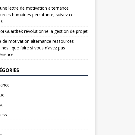
une lettre de motivation alternance
urces humaines percutante, suivez ces
es
oi Guardtek révolutionne la gestion de projet
e de motivation alternance ressources
nes : que faire si vous n’avez pas
érience
ÉGORIES
rance
ue
se
ness
t
to