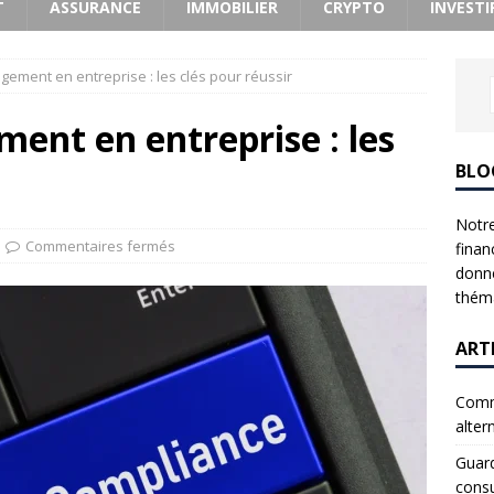
T
ASSURANCE
IMMOBILIER
CRYPTO
INVESTI
ement en entreprise : les clés pour réussir
ent en entreprise : les
BLO
Notre
Commentaires fermés
finan
donne
théma
ART
Comme
alter
Guard
consu