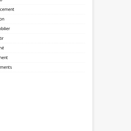
ncement
ion
ilier
tir
hé
ment
ements