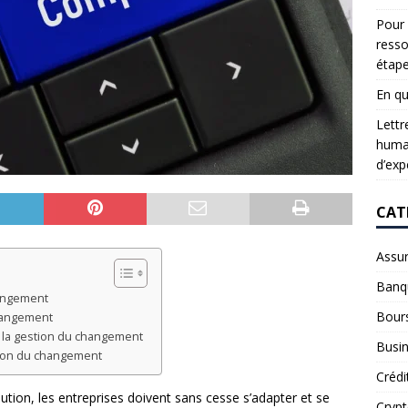
Pour 
resso
étap
En qu
Lettr
humai
d’exp
CAT
Assu
Banq
hangement
Bour
changement
 la gestion du changement
Busi
tion du changement
Crédi
tion, les entreprises doivent sans cesse s’adapter et se
Cryp