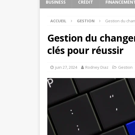
BUSINESS
CRÉDIT
FINANCEMEN
ACCUEIL
GESTION
Gestion du chang
Gestion du changem
clés pour réussir
juin 27, 2024
Rodney Diaz
Gestion