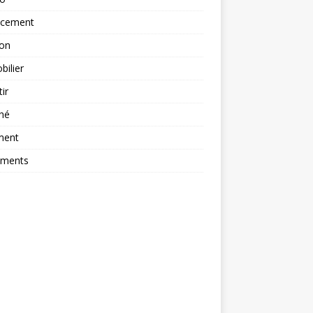
ncement
ion
ilier
tir
hé
ment
ements