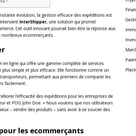
ui ?
Fina
ante évolution, la gestion efficace des expéditions est
Gest
’intervient
InterShipper
, une solution qui promet
merce. Cet outil innovant pourrait bien être la réponse aux
Immob
 de nombreux ecommerçants.
Inves
er
Marc
Paie
n en ligne qui offre une gamme complète de services
Plac
 plus simple et plus efficace. Elle fonctionne comme un
 transporteurs, permettant aux premiers de comparer les
urs facilement.
méliorer l’efficacité des expéditions pour les entreprises de
eur et PDG John Doe. « Nous voulons que nos utilisateurs
mieux – vendre des produits – sans avoir à se soucier des
r pour les ecommerçants