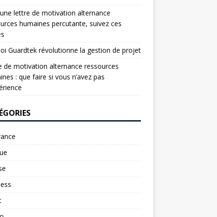
une lettre de motivation alternance
urces humaines percutante, suivez ces
es
oi Guardtek révolutionne la gestion de projet
e de motivation alternance ressources
nes : que faire si vous n’avez pas
érience
ÉGORIES
rance
ue
se
ness
t
to