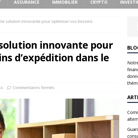
T
ASSURANCE
IMMOBILIER
CRYPTO
INVESTI
une solution innovante pour optimiser vos besoins
 solution innovante pour
BLO
ins d’expédition dans le
Notre
finan
donne
théma
ss
Commentaires fermés
ART
Comme
alter
Guard
consu