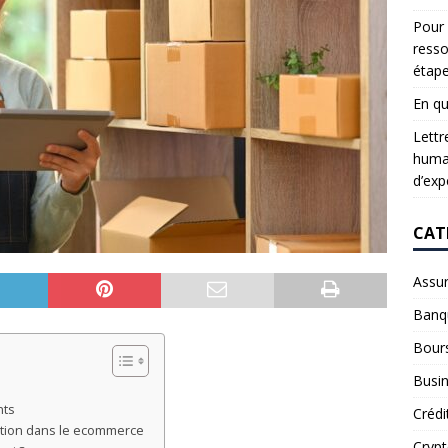
Pour 
resso
étap
En qu
Lettr
humai
d’exp
CAT
Assu
Banq
Bour
Busi
nts
Crédi
ition dans le ecommerce
Cryp