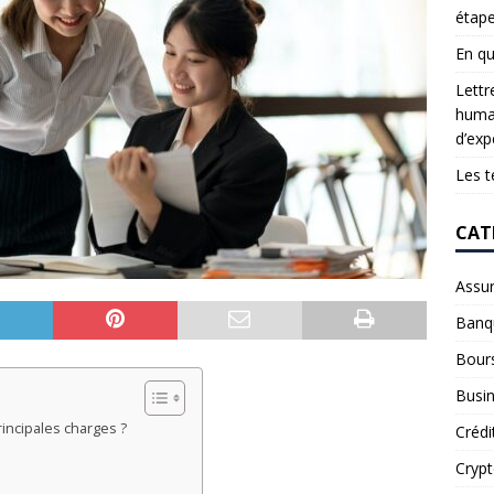
étap
En qu
Lettr
humai
d’exp
Les t
CAT
Assu
Banq
Bour
Busi
incipales charges ?
Crédi
Cryp