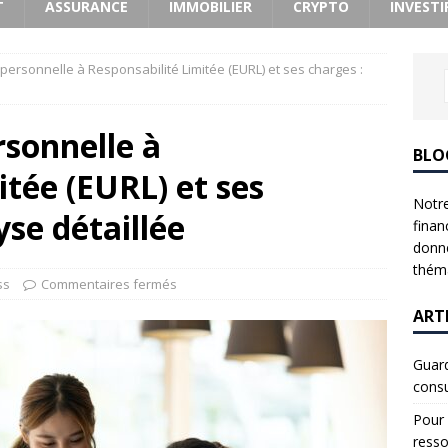
T
ASSURANCE
IMMOBILIER
CRYPTO
INVESTI
ipersonnelle à Responsabilité Limitée (EURL) et ses charges :
rsonnelle à
BLO
itée (EURL) et ses
Notre
yse détaillée
finan
donne
théma
ss
Commentaires fermés
ART
Guard
consu
Pour 
resso