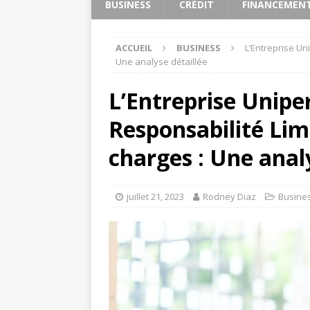
BUSINESS
CRÉDIT
FINANCEMEN
ACCUEIL
BUSINESS
L’Entreprise Un
Une analyse détaillée
L’Entreprise Unipe
Responsabilité Lim
charges : Une anal
juillet 21, 2023
Rodney Diaz
Busine