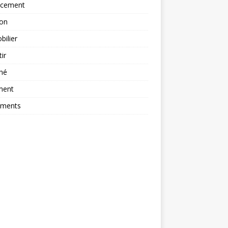
ncement
ion
ilier
tir
hé
ment
ements