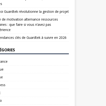
es
oi Guardtek révolutionne la gestion de projet
e de motivation alternance ressources
nes : que faire si vous n’avez pas
érience
endances clés de Guardtek à suivre en 2026
ÉGORIES
rance
ue
se
ness
t
to