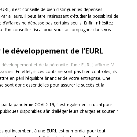
URL, il est conseillé de bien distinguer les dépenses
 ailleurs, il peut être intéressant d’étudier la possibilité de
 d’affaires ne dépasse pas certains seuils. Enfin, n’hésitez
 ou d’un conseiller fiscal pour vous accompagner dans vos
r le développement de l’EURL
du développement et de la pérennité d’une EURL’, affirme M.
sociés.
En effet, si ces coûts ne sont pas bien contrôlés, ils
re en péril l’équilibre financier de votre entreprise. Une
 sont donc essentielles pour assurer le succès et la
par la pandémie COVID-19, il est également crucial pour
 publiques disponibles afin d’alléger leurs charges et soutenir
ges qui incombent à une EURL est primordial pour tout