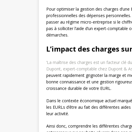
Pour optimiser la gestion des charges d’une E
professionnelles des dépenses personnelles. Par
passer au régime micro-entreprise si le chiffre
pas à solliciter l’aide d’un expert-comptable
démarches.
L’impact des charges su
‘La maîtrise des charges est un facteur clé 
Dupont, expert-comptable chez Dupont & As
peuvent rapidement grignoter la marge et mett
bonne connaissance et une gestion rigoureuse
croissance durable de votre EURL.
Dans le contexte économique actuel marqué 
les EURLs d’être au fait des différentes aides
leur activité.
Ainsi donc, comprendre les différentes char