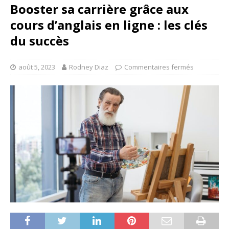
Booster sa carrière grâce aux
cours d’anglais en ligne : les clés
du succès
août 5, 2023
Rodney Diaz
Commentaires fermés