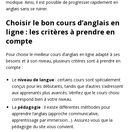
modique. Ainsi, il est possible de progresser rapidement en
anglais sans se ruiner.
Choisir le bon cours d’anglais en
ligne : les critères à prendre en
compte
Pour choisir le meilleur cours d’anglais en ligne adapté à ses
besoins et à son niveau, plusieurs critères sont à prendre en
compte :
Le
niveau de langue
: certains cours sont spécialement
conçus pour les débutants, tandis que d’autres s’adressent
aux apprenants plus avancés. Vérifiez que le cours choisi
correspond bien à votre niveau.
La
pédagogie
: il existe différentes méthodes pour
apprendre l’anglais (approche communicative,
apprentissage par immersion…). Assurez-vous que la
pédagogie du site vous convient.