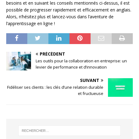
besoins et en suivant les conseils mentionnés ci-dessus, il est
possible de progresser rapidement et efficacement en anglais.
Alors, n’hésitez plus et lancez-vous dans l’aventure de
l’apprentissage en ligne !
PRÉCÉDENT
Les outils pour la collaboration en entreprise: un
levier de performance et d’innovation
SUIVANT
Fidéliser ses clients : les clés d’une relation durable
et fructueuse