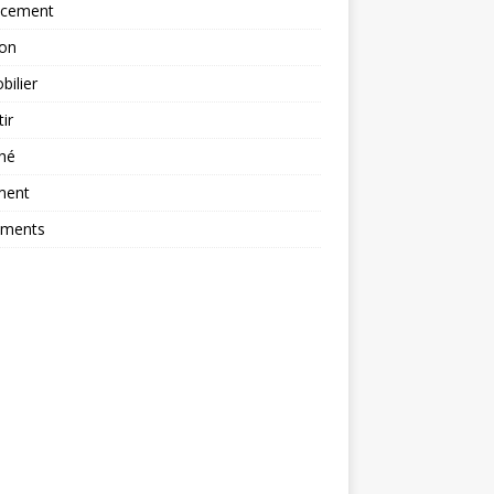
ncement
ion
ilier
tir
hé
ment
ements