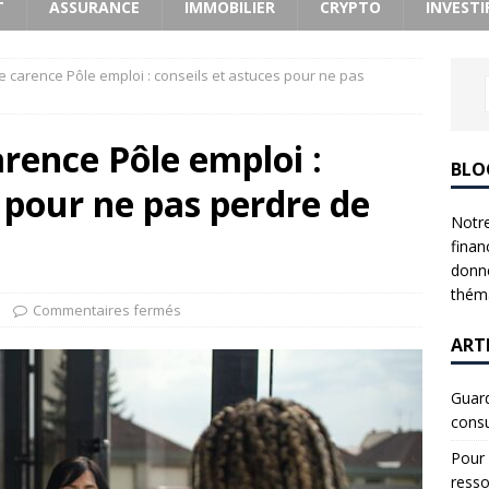
T
ASSURANCE
IMMOBILIER
CRYPTO
INVESTI
 de carence Pôle emploi : conseils et astuces pour ne pas
carence Pôle emploi :
BLO
s pour ne pas perdre de
Notre
finan
donne
théma
Commentaires fermés
ART
Guard
consu
Pour 
resso