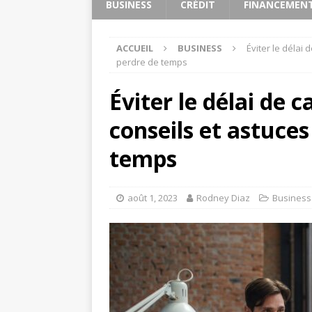
BUSINESS
CRÉDIT
FINANCEMEN
ACCUEIL
BUSINESS
Éviter le délai
perdre de temps
Éviter le délai de 
conseils et astuce
temps
août 1, 2023
Rodney Diaz
Business