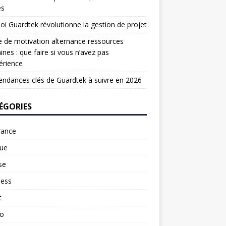
es
oi Guardtek révolutionne la gestion de projet
e de motivation alternance ressources
nes : que faire si vous n’avez pas
érience
endances clés de Guardtek à suivre en 2026
ÉGORIES
rance
ue
se
ness
t
to