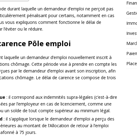
Fina
iode durant laquelle un demandeur d’emploi ne perçoit pas
Gest
rticulièrement pénalisant pour certains, notamment en cas
 nous vous expliquons comment fonctionne le délai de
Immob
 l’éviter ou le réduire.
Inves
carence Pôle emploi
Marc
Paie
t laquelle un demandeur d’emploi nouvellement inscrit à
Plac
ations chômage. Cette période vise à prendre en compte les
çues par le demandeur d’emploi avant son inscription, afin
cations chômage. Le délai de carence se compose de trois
que
: il correspond aux indemnités supra-légales (c’est-à-dire
ersées par l’employeur en cas de licenciement, comme une
ou un solde de tout compte supérieur au minimum légal.
rd
: il s’applique lorsque le demandeur d’emploi a perçu des
érieures au montant de l’Allocation de retour à l’emploi
plafonné à 75 jours.