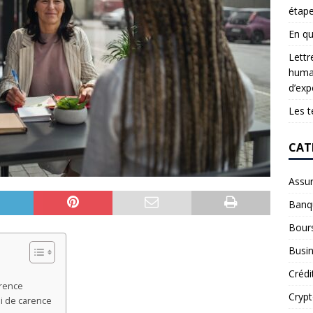
étap
En qu
Lettr
humai
d’exp
Les t
CAT
Assu
Banq
Bour
Busi
Crédi
arence
Cryp
i de carence