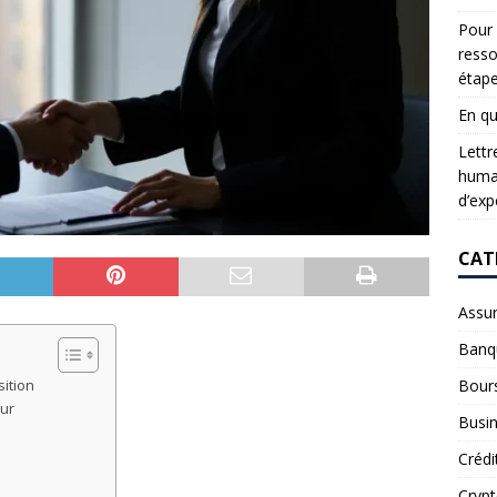
Pour 
resso
étap
En qu
Lettr
humai
d’exp
CAT
Assu
Banq
Bour
sition
eur
Busi
Crédi
Cryp