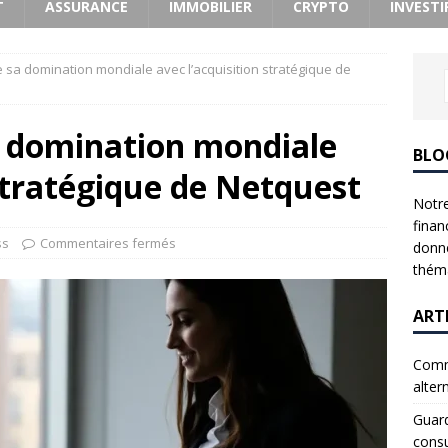
T
ASSURANCE
IMMOBILIER
CRYPTO
INVESTI
e sa domination mondiale avec l’acquisition stratégique de
a domination mondiale
BLO
 stratégique de Netquest
Notre
finan
ss
Commentaires fermés
donne
théma
ART
Comme
alter
Guard
consu