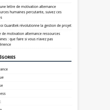
une lettre de motivation alternance
urces humaines percutante, suivez ces
es
oi Guardtek révolutionne la gestion de projet
e de motivation alternance ressources
nes : que faire si vous n’avez pas
érience
ÉGORIES
rance
ue
se
ness
t
to