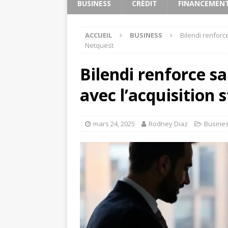
BUSINESS
CRÉDIT
FINANCEMEN
ACCUEIL
BUSINESS
Bilendi renforc
Netquest
Bilendi renforce s
avec l’acquisition
mars 24, 2025
Rodney Diaz
Busine