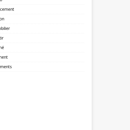
ncement
ion
ilier
tir
hé
ment
ements