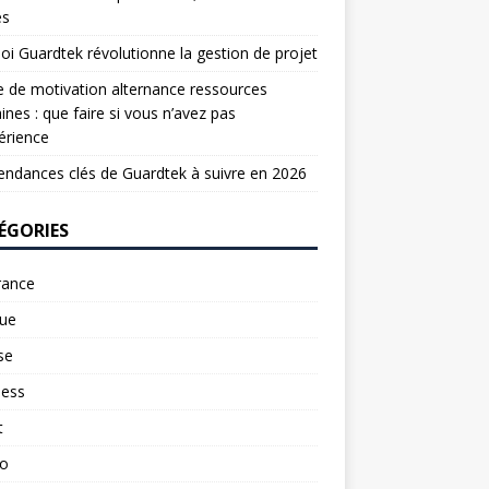
es
oi Guardtek révolutionne la gestion de projet
e de motivation alternance ressources
nes : que faire si vous n’avez pas
érience
endances clés de Guardtek à suivre en 2026
ÉGORIES
rance
ue
se
ness
t
to