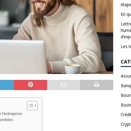
étap
En qu
Lettr
humai
d’exp
Les t
CAT
Assu
Banq
Bour
Busi
 l’entreprise
Crédi
onibles
Cryp