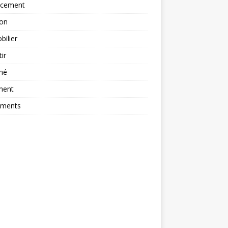
ncement
ion
ilier
tir
hé
ment
ements