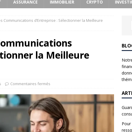
T
ASSURANCE
IMMOBILIER
CRYPTO
INVESTI
s Communications d’Entreprise : Sélectionner la Meilleure
 Communications
BLO
ctionner la Meilleure
Notre
finan
donne
théma
s
Commentaires fermés
ART
Guard
consu
Pour 
resso