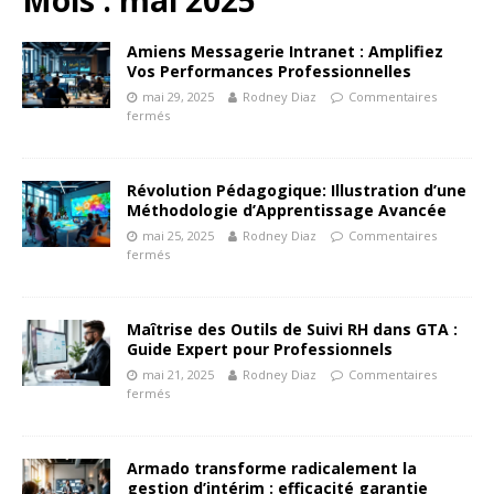
Amiens Messagerie Intranet : Amplifiez
Vos Performances Professionnelles
mai 29, 2025
Rodney Diaz
Commentaires
fermés
Révolution Pédagogique: Illustration d’une
Méthodologie d’Apprentissage Avancée
mai 25, 2025
Rodney Diaz
Commentaires
fermés
Maîtrise des Outils de Suivi RH dans GTA :
Guide Expert pour Professionnels
mai 21, 2025
Rodney Diaz
Commentaires
fermés
Armado transforme radicalement la
gestion d’intérim : efficacité garantie