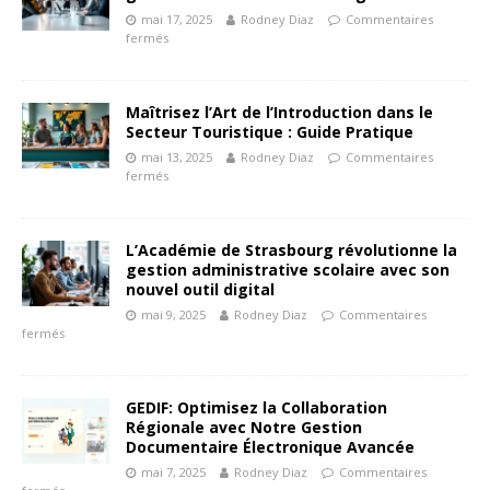
mai 17, 2025
Rodney Diaz
Commentaires
fermés
Maîtrisez l’Art de l’Introduction dans le
Secteur Touristique : Guide Pratique
mai 13, 2025
Rodney Diaz
Commentaires
fermés
L’Académie de Strasbourg révolutionne la
gestion administrative scolaire avec son
nouvel outil digital
mai 9, 2025
Rodney Diaz
Commentaires
fermés
GEDIF: Optimisez la Collaboration
Régionale avec Notre Gestion
Documentaire Électronique Avancée
mai 7, 2025
Rodney Diaz
Commentaires