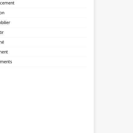
ncement
ion
ilier
tir
hé
ment
ements