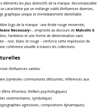
es éléments les plus distinctifs de la marque. Reconnaissable
se caractérise par un mélange subtil d’influences diverses,
e graphique unique et immédiatement identifiable.
élèbre logo de la marque : une étoile rouge renversée,
Means Necessary
« , emprunté au discours de
Malcolm X
.
llion, l’ambition et une forme de détermination sans
 – noir, blanc et rouge – renforce cette impression de
 une cohérence visuelle à travers les collections.
turelles
voir d’influences variées :
nnaire (symboles communistes détournés, références aux
films d’horreur, thrillers psychologiques)
odes vestimentaires, symbolique)
in (typographies agressives, compositions dynamiques)