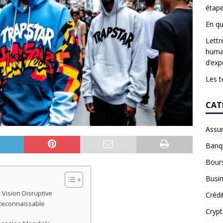
étap
En qu
Lettr
humai
d’exp
Les t
CAT
Assu
Banq
Bour
Busi
Vision Disruptive
Crédi
 Reconnaissable
Cryp