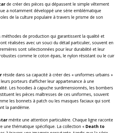
tar
de créer des pièces qui dépassent le simple vêtement
arque a notamment développé une série emblématique
oles de la culture populaire à travers le prisme de son
s méthodes de production qui garantissent la qualité et
sont réalisées avec un souci du détail particulier, souvent en
emières sont sélectionnées pour leur durabilité et leur
robustes comme le coton épais, le nylon résistant ou le cuir
r
réside dans sa capacité à créer des « uniformes urbains »
eurs porteurs d’afficher leur appartenance à une
alité. Les hoodies à capuche surdimensionnés, les bombers
stituent les pièces maîtresses de ces uniformes, souvent
omme les bonnets à patch ou les masques faciaux qui sont
nt la pandémie.
star
mérite une attention particulière. Chaque ligne raconte
e une thématique spécifique. La collection «
Death to
les à travers une imagerie percutante, tandis que la série