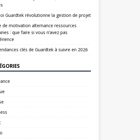
es
oi Guardtek révolutionne la gestion de projet
e de motivation alternance ressources
nes : que faire si vous n’avez pas
érience
endances clés de Guardtek à suivre en 2026
ÉGORIES
rance
ue
se
ness
t
to