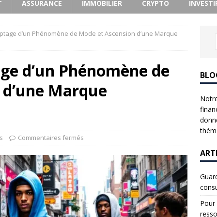
T
ASSURANCE
IMMOBILIER
CRYPTO
INVESTI
yptage d’un Phénomène de Mode et Ascension d’une Marque
age d’un Phénomène de
BLO
 d’une Marque
Notre
finan
donne
théma
s
Commentaires fermés
ART
Guard
consu
Pour 
resso