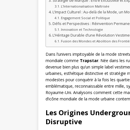
Stratégie de Marque : Entre Exclusivité et E
L’Internationalisation Maîtrisée
L’Impact Culturel : Au-delà de la Mode, un M
Engagement Social et Politique
Défis et Perspectives : Réinvention Perman
Innovation et Technologie
L’Héritage Durable d’une Révolution Vestime
Fusion des Mondes et Abolition des Frontiè
Dans l’univers impitoyable de la mode street
mondiale comme
Trapstar
. Née dans les r
devenue bien plus qu’un simple label vestime
urbaines, esthétique distinctive et stratégie
modestes pour conquérir à la fois les quartier
emblématique, reconnaissable entre mille, sy
Royaume-Uni. Analysons comment cette marqu
d’icône mondiale de la mode urbaine contem
Les Origines Undergroun
Disruptive