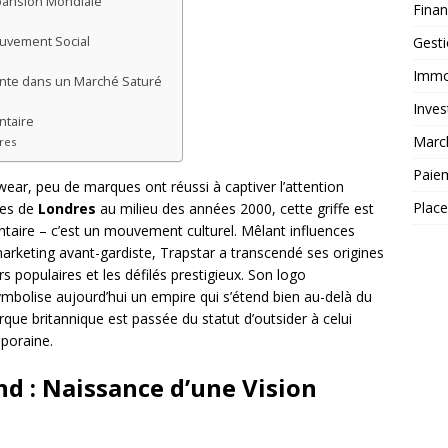
xpansion Mondiale
Fina
Gest
ouvement Social
Immob
ente dans un Marché Saturé
Inves
ntaire
Marc
res
Paie
wear, peu de marques ont réussi à captiver l’attention
Plac
ues de
Londres
au milieu des années 2000, cette griffe est
ntaire – c’est un mouvement culturel. Mêlant influences
 marketing avant-gardiste, Trapstar a transcendé ses origines
s populaires et les défilés prestigieux. Son logo
mbolise aujourd’hui un empire qui s’étend bien au-delà du
e britannique est passée du statut d’outsider à celui
poraine.
d : Naissance d’une Vision