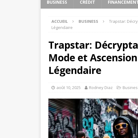
BUSINESS
CRÉDIT
FINANCEMEN
ACCUEIL
BUSINESS
Trapstar: Décr
Légendaire
Trapstar: Décrypt
Mode et Ascension
Légendaire
août 10, 2025
Rodney Diaz
Busines