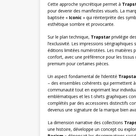
Cette approche syncrétique permet à
Traps
pour devenir des manifestes visuels. La m
baptisée «
Iconic
» qui réinterprète des symb
esthétique sombre et provocante.
Sur le plan technique,
Trapstar
privilégie de
l’exclusivité. Les impressions sérigraphiques 
éditions limitées numérotées. Les matières pr
confort, avec une préférence pour les tissus 
premium pour certaines pièces.
Un aspect fondamental de l’identité
Trapsta
– des ensembles cohérents qui permettent à l
communauté tout en exprimant leur individu
emblématiques et les t-shirts graphiques con
complétés par des accessoires distinctifs c
devenus une signature de la marque bien ava
La dimension narrative des collections
Trap
une histoire, développe un concept ou explor
Racism
» dénonçait les discriminations racia