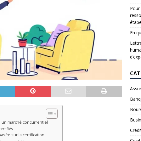
Pour 
resso
étap
En qu
Lettr
humai
d’exp
CAT
Assu
Banq
Bour
Busi
s un marché concurrentiel
ertifiés
Crédi
asée sur la certification
Cryp