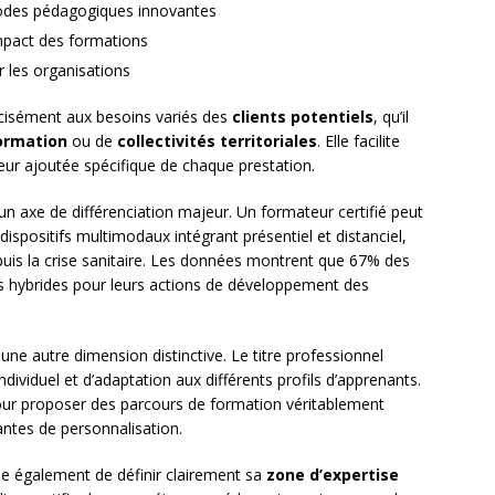
odes pédagogiques innovantes
impact des formations
 les organisations
cisément aux besoins variés des
clients potentiels
, qu’il
ormation
ou de
collectivités territoriales
. Elle facilite
leur ajoutée spécifique de chaque prestation.
un axe de différenciation majeur. Un formateur certifié peut
ispositifs multimodaux intégrant présentiel et distanciel,
is la crise sanitaire. Les données montrent que 67% des
ts hybrides pour leurs actions de développement des
e autre dimension distinctive. Le titre professionnel
dividuel et d’adaptation aux différents profils d’apprenants.
our proposer des parcours de formation véritablement
antes de personnalisation.
que également de définir clairement sa
zone d’expertise