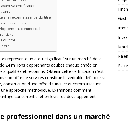
tences certifiées
vant sa certification
Fina
utants
e à la reconnaissance du titre
Gest
es professionnels
Immob
éveloppement commercial
renciant
Inves
à du titre
n offre
Marc
Paie
tes représente un atout significatif sur un marché de la
 de 24 millions d’apprenants adultes chaque année en
Plac
s qualifiés et reconnus. Obtenir cette certification n’est
ns son offre de services constitue le véritable défi pour se
 construction d’une offre distinctive et communication
uiert une approche méthodique. Examinons comment
avantage concurrentiel et en levier de développement
tre professionnel dans un marché