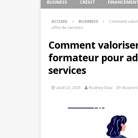
BUSINESS
CRÉDIT
FINANCEMEN
ACCUEIL
BUSINESS
Comment valoris
offre de services
Comment valoriser 
formateur pour adu
services
août 22, 2025
Rodney Diaz
Busines