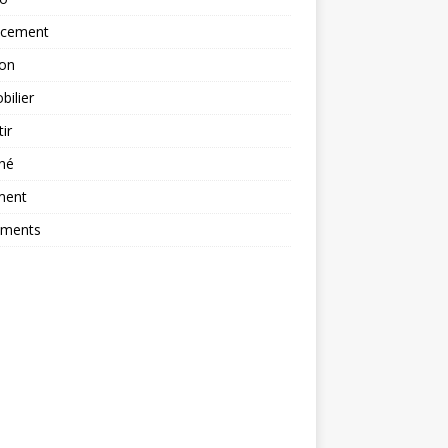
ncement
ion
ilier
tir
hé
ment
ements