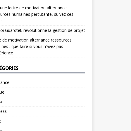
une lettre de motivation alternance
urces humaines percutante, suivez ces
es
oi Guardtek révolutionne la gestion de projet
e de motivation alternance ressources
nes : que faire si vous n’avez pas
érience
ÉGORIES
rance
ue
se
ness
t
to