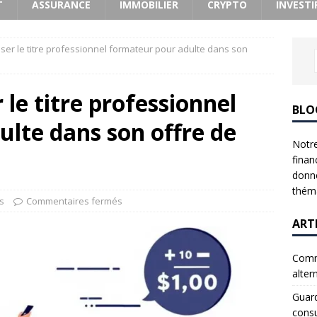
T
ASSURANCE
IMMOBILIER
CRYPTO
INVESTI
er le titre professionnel formateur pour adulte dans son
le titre professionnel
BLO
lte dans son offre de
Notre
finan
donne
théma
s
Commentaires fermés
ART
Comme
alter
Guard
consu