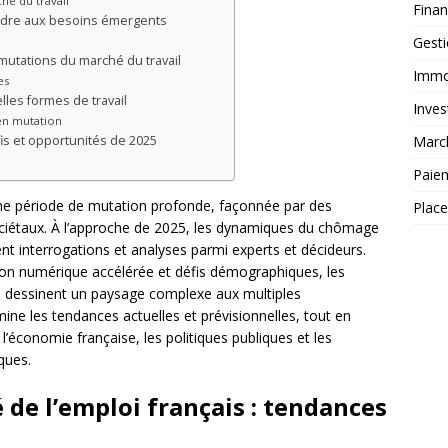
hé du travail
Fina
ndre aux besoins émergents
Gest
mutations du marché du travail
Immob
es
les formes de travail
Inves
en mutation
Marc
is et opportunités de 2025
Paie
 une période de mutation profonde, façonnée par des
Plac
ciétaux. À l’approche de 2025, les dynamiques du chômage
tent interrogations et analyses parmi experts et décideurs.
on numérique accélérée et défis démographiques, les
e dessinent un paysage complexe aux multiples
ine les tendances actuelles et prévisionnelles, tout en
l’économie française, les politiques publiques et les
ques.
 de l’emploi français : tendances