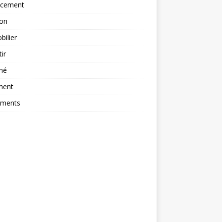
ncement
ion
ilier
tir
hé
ment
ements