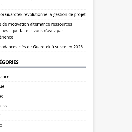
es
oi Guardtek révolutionne la gestion de projet
e de motivation alternance ressources
nes : que faire si vous n’avez pas
érience
endances clés de Guardtek à suivre en 2026
ÉGORIES
rance
ue
se
ness
t
to