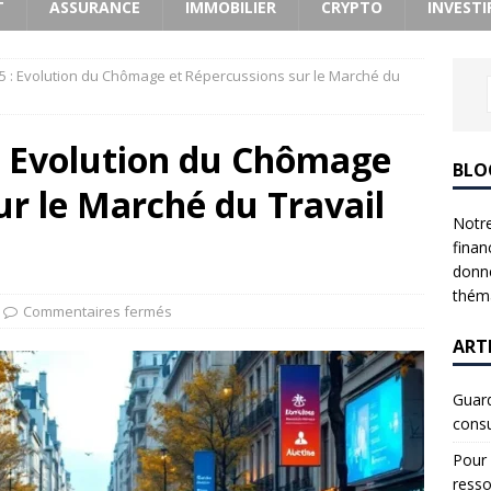
T
ASSURANCE
IMMOBILIER
CRYPTO
INVESTI
5 : Evolution du Chômage et Répercussions sur le Marché du
 : Evolution du Chômage
BLO
ur le Marché du Travail
Notre
finan
donne
théma
Commentaires fermés
ART
Guard
consu
Pour 
resso