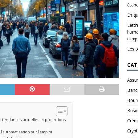
étap
En qu
Lettr
humai
d’exp
Les t
CAT
Assu
Banq
Bour
Busi
 : tendances actuelles et projections
Crédi
Cryp
l’automatisation sur l’emploi