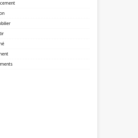
ncement
ion
ilier
tir
hé
ment
ements