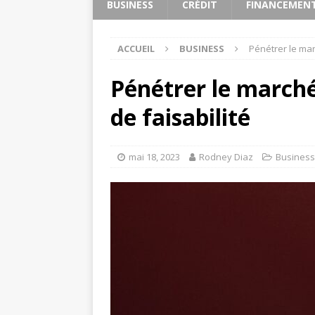
BUSINESS
CRÉDIT
FINANCEMEN
ACCUEIL
BUSINESS
Pénétrer le mar
Pénétrer le marché
de faisabilité
mai 18, 2023
Rodney Diaz
Business