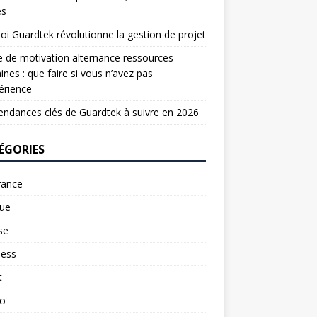
es
oi Guardtek révolutionne la gestion de projet
e de motivation alternance ressources
nes : que faire si vous n’avez pas
érience
endances clés de Guardtek à suivre en 2026
ÉGORIES
rance
ue
se
ness
t
to