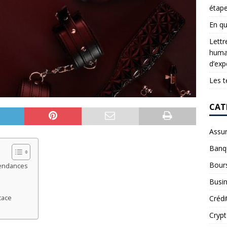
étap
En qu
Lettr
humai
d’exp
Les t
CAT
Assu
Banq
Bour
tendances
Busi
Crédi
cace
Cryp