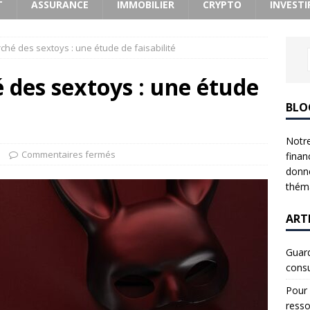
T
ASSURANCE
IMMOBILIER
CRYPTO
INVESTI
ché des sextoys : une étude de faisabilité
 des sextoys : une étude
BLO
Notre
Commentaires fermés
finan
donne
théma
ART
Guard
consu
Pour 
resso