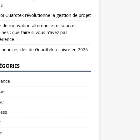
es
oi Guardtek révolutionne la gestion de projet
e de motivation alternance ressources
nes : que faire si vous n’avez pas
érience
endances clés de Guardtek à suivre en 2026
ÉGORIES
rance
ue
se
ness
t
to