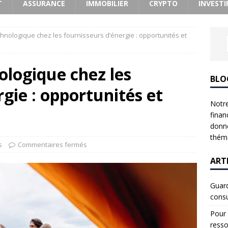
T
ASSURANCE
IMMOBILIER
CRYPTO
INVESTI
chnologique chez les fournisseurs d’énergie : opportunités et
ologique chez les
BLO
gie : opportunités et
Notre
finan
donne
théma
s
Commentaires fermés
ART
Guard
consu
Pour 
resso