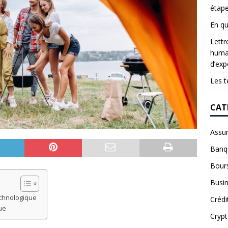
étap
En qu
Lettr
humai
d’exp
Les t
CAT
Assu
Banq
Bour
Busi
echnologique
Crédi
ue
Cryp