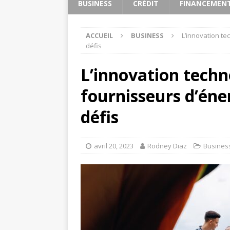
BUSINESS
CRÉDIT
FINANCEMEN
ACCUEIL
BUSINESS
L’innovation te
défis
L’innovation techn
fournisseurs d’éner
défis
avril 20, 2023
Rodney Diaz
Busines