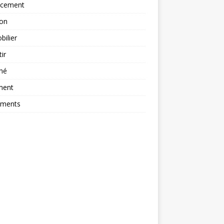
ncement
ion
ilier
tir
hé
ment
ements