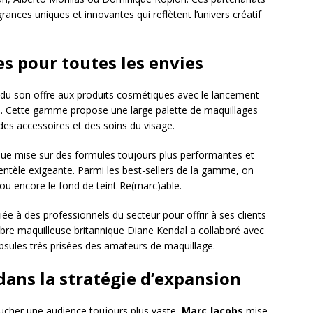
nces uniques et innovantes qui reflètent l’univers créatif
s pour toutes les envies
du son offre aux produits cosmétiques avec le lancement
. Cette gamme propose une large palette de maquillages
e des accessoires et des soins du visage.
que mise sur des formules toujours plus performantes et
entèle exigeante. Parmi les best-sellers de la gamme, on
u encore le fond de teint Re(marc)able.
iée à des professionnels du secteur pour offrir à ses clients
élèbre maquilleuse britannique Diane Kendal a collaboré avec
apsules très prisées des amateurs de maquillage.
dans la stratégie d’expansion
oucher une audience toujours plus vaste,
Marc Jacobs
mise