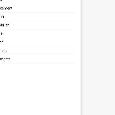
ncement
ion
ilier
tir
hé
ment
ements