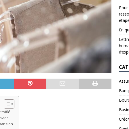
Pour 
resso
étap
En qu
Lettr
humai
d’exp
CAT
Assu
Banq
Bour
Busi
rsifié
nvies
Crédi
xpansion
Cryp