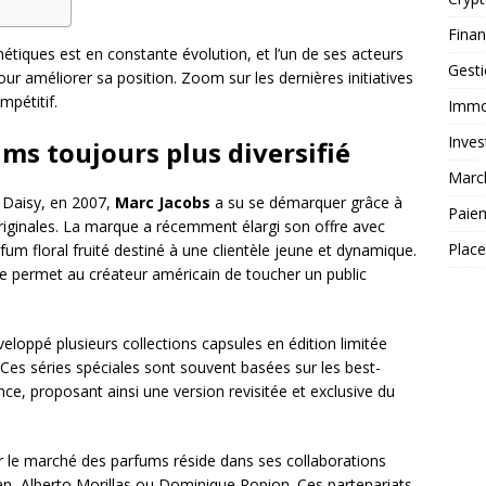
Fina
tiques est en constante évolution, et l’un de ses acteurs
Gest
our améliorer sa position. Zoom sur les dernières initiatives
mpétitif.
Immob
Inves
ms toujours plus diversifié
Marc
 Daisy, en 2007,
Marc Jacobs
a su se démarquer grâce à
Paie
iginales. La marque a récemment élargi son offre avec
Plac
m floral fruité destiné à une clientèle jeune et dynamique.
lle permet au créateur américain de toucher un public
eloppé plusieurs collections capsules en édition limitée
Ces séries spéciales sont souvent basées sur les best-
e, proposant ainsi une version revisitée et exclusive du
 le marché des parfums réside dans ses collaborations
an, Alberto Morillas ou Dominique Ropion. Ces partenariats