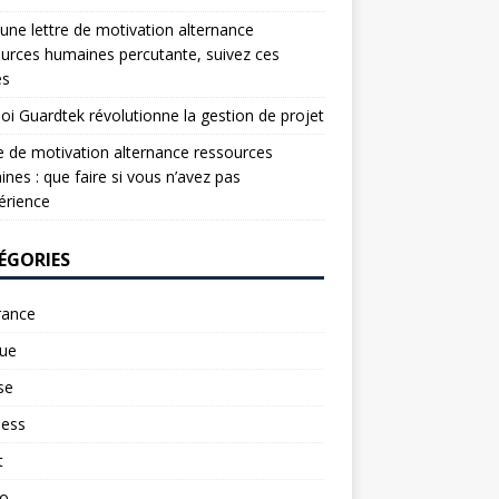
une lettre de motivation alternance
urces humaines percutante, suivez ces
es
oi Guardtek révolutionne la gestion de projet
e de motivation alternance ressources
nes : que faire si vous n’avez pas
érience
ÉGORIES
rance
ue
se
ness
t
to