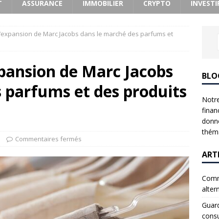
T
ASSURANCE
IMMOBILIER
CRYPTO
INVESTI
 d’expansion de Marc Jacobs dans le marché des parfums et
expansion de Marc Jacobs
BLO
 parfums et des produits
Notre
finan
donne
théma
Commentaires fermés
ART
Comme
alter
Guard
consu