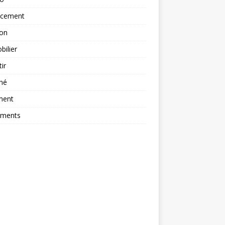
ncement
ion
ilier
tir
hé
ment
ements