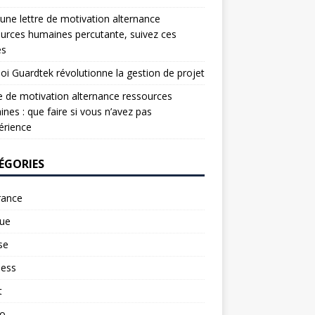
une lettre de motivation alternance
urces humaines percutante, suivez ces
es
oi Guardtek révolutionne la gestion de projet
e de motivation alternance ressources
nes : que faire si vous n’avez pas
érience
ÉGORIES
rance
ue
se
ness
t
to