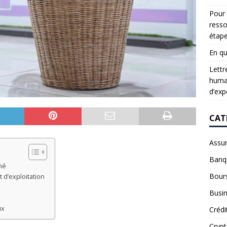
Pour 
resso
étap
En qu
Lettr
humai
d’exp
CAT
Assu
Banq
hé
Bour
 d’exploitation
Busi
ux
Crédi
Cryp