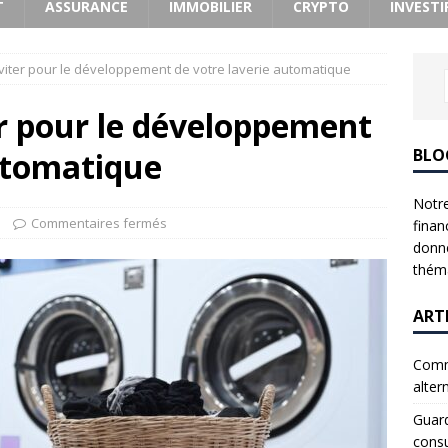
T
ASSURANCE
IMMOBILIER
CRYPTO
INVESTI
éviter pour le développement de votre laverie automatique
er pour le développement
BLO
automatique
Notre
Commentaires fermés
finan
donne
théma
ART
Comme
alter
Guard
consu