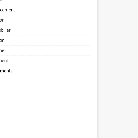
ncement
ion
ilier
tir
hé
ment
ements