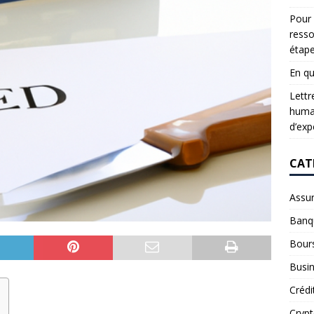
Pour 
resso
étap
En qu
Lettr
humai
d’exp
CAT
Assu
Banq
Bour
Busi
Crédi
Cryp