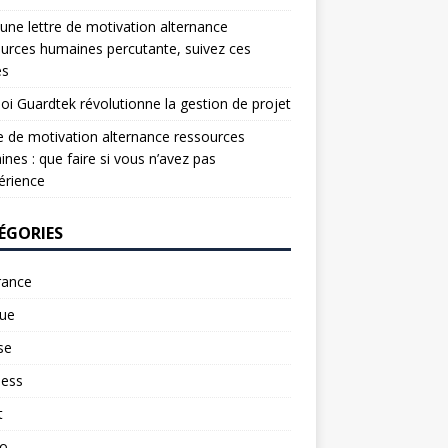
une lettre de motivation alternance
urces humaines percutante, suivez ces
es
oi Guardtek révolutionne la gestion de projet
e de motivation alternance ressources
nes : que faire si vous n’avez pas
érience
ÉGORIES
rance
ue
se
ness
t
to