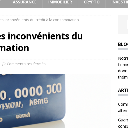
T
ASSURANCE
IMMOBILIER
CRYPTO
INVESTI
les inconvénients du crédit à la consommation
es inconvénients du
BLO
mmation
Notre
Commentaires fermés
finan
donne
théma
ART
Comme
alter
Guard
consu