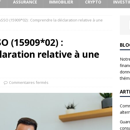
T
ASSURANCE
IMMOBILIER
CRYPTO
INVESTI
SSO (15909*02) : Comprendre la déclaration relative à une
O (15909*02) :
BLO
aration relative à une
Notre
finan
donne
théma
Commentaires fermés
ART
Comme
alter
Guard
consu