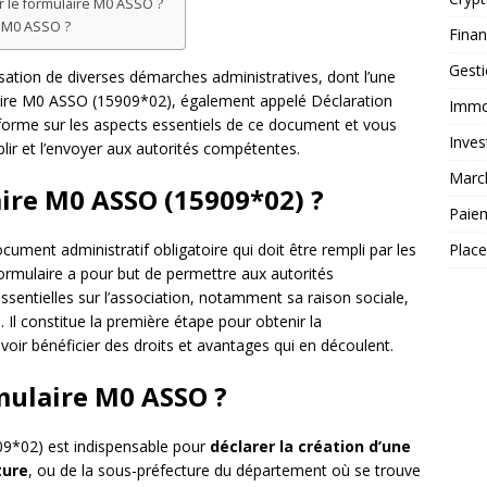
r le formulaire M0 ASSO ?
e M0 ASSO ?
Fina
Gest
lisation de diverses démarches administratives, dont l’une
laire M0 ASSO (15909*02), également appelé Déclaration
Immob
informe sur les aspects essentiels de ce document et vous
Inves
lir et l’envoyer aux autorités compétentes.
Marc
aire M0 ASSO (15909*02) ?
Paie
Plac
ment administratif obligatoire qui doit être rempli par les
formulaire a pour but de permettre aux autorités
sentielles sur l’association, notamment sa raison sociale,
. Il constitue la première étape pour obtenir la
voir bénéficier des droits et avantages qui en découlent.
mulaire M0 ASSO ?
9*02) est indispensable pour
déclarer la création d’une
ture
, ou de la sous-préfecture du département où se trouve