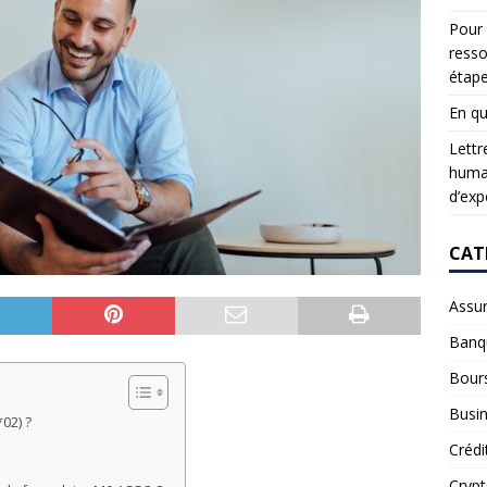
Pour 
resso
étap
En qu
Lettr
humai
d’exp
CAT
Assu
Banq
Bour
Busi
02) ?
Crédi
Cryp