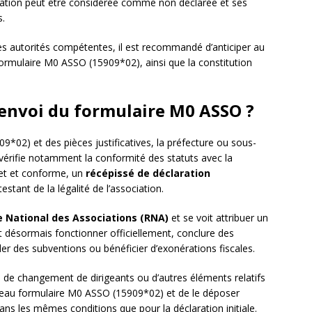
iation peut être considérée comme non déclarée et ses
s.
r les autorités compétentes, il est recommandé d’anticiper au
ormulaire M0 ASSO (15909*02), ainsi que la constitution
l’envoi du formulaire M0 ASSO ?
*02) et des pièces justificatives, la préfecture ou sous-
vérifie notamment la conformité des statuts avec la
plet et conforme, un
récépissé de déclaration
estant de la légalité de l’association.
e National des Associations (RNA)
et se voit attribuer un
 désormais fonctionner officiellement, conclure des
r des subventions ou bénéficier d’exonérations fiscales.
, de changement de dirigeants ou d’autres éléments relatifs
ouveau formulaire M0 ASSO (15909*02) et de le déposer
ans les mêmes conditions que pour la déclaration initiale.