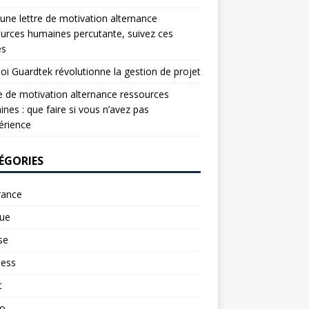
une lettre de motivation alternance
urces humaines percutante, suivez ces
es
oi Guardtek révolutionne la gestion de projet
e de motivation alternance ressources
nes : que faire si vous n’avez pas
érience
ÉGORIES
rance
ue
se
ness
t
to