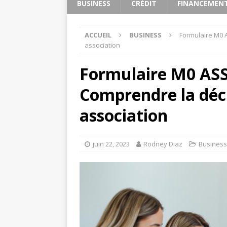
BUSINESS
CRÉDIT
FINANCEMEN
ACCUEIL
BUSINESS
Formulaire M0 A
association
Formulaire M0 ASS
Comprendre la décl
association
juin 22, 2023
Rodney Diaz
Business