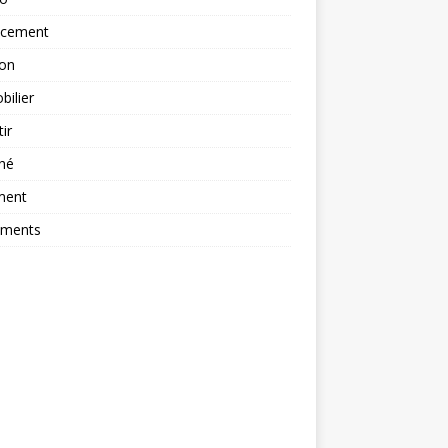
ncement
ion
ilier
tir
hé
ment
ements