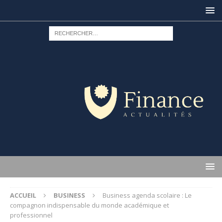
ACCUEIL
BUSINESS
Business agenda scolaire : Le
compagnon indispensable du monde académique et
professionnel