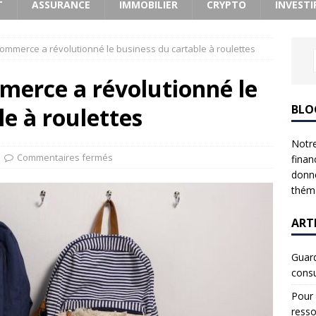
T
ASSURANCE
IMMOBILIER
CRYPTO
INVESTI
ommerce a révolutionné le business du cartable à roulettes
erce a révolutionné le
BLO
le à roulettes
Notre
Commentaires fermés
finan
donne
théma
ART
Guard
consu
Pour 
resso