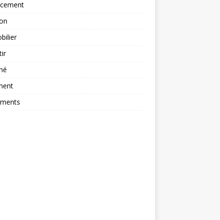
ncement
ion
ilier
tir
hé
ment
ements