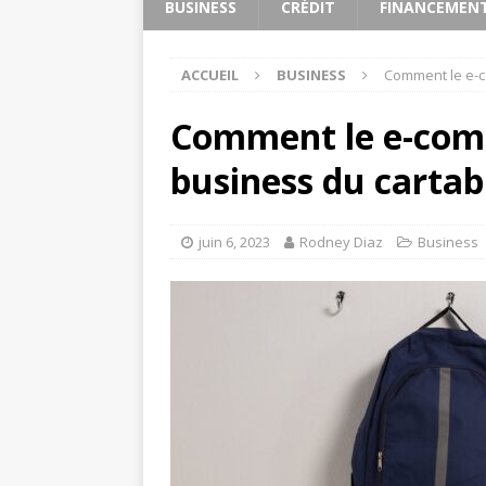
BUSINESS
CRÉDIT
FINANCEMEN
ACCUEIL
BUSINESS
Comment le e-c
Comment le e-comm
business du cartab
juin 6, 2023
Rodney Diaz
Business