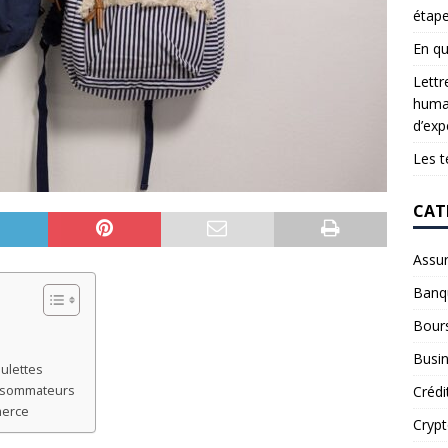
étap
En qu
Lettr
humai
d’exp
Les t
CAT
Assu
Banq
Bour
Busi
ulettes
Crédi
onsommateurs
merce
Cryp