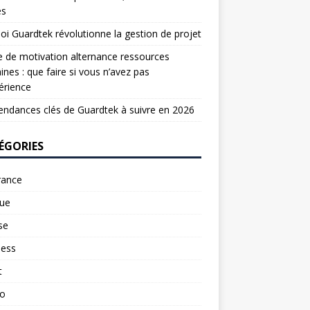
es
oi Guardtek révolutionne la gestion de projet
e de motivation alternance ressources
nes : que faire si vous n’avez pas
érience
endances clés de Guardtek à suivre en 2026
ÉGORIES
rance
ue
se
ness
t
to