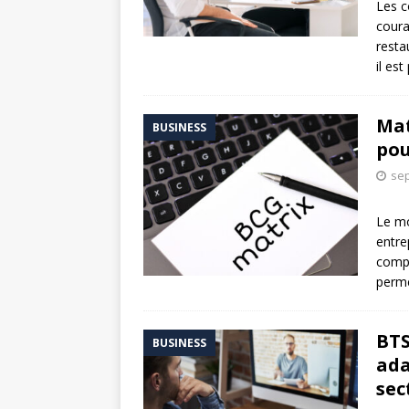
Les c
coura
resta
il es
Mat
BUSINESS
pou
sep
Le mo
entre
compé
perme
BTS
BUSINESS
ada
sec