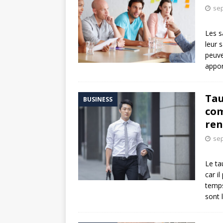
sep
Les s
leur 
peuve
appor
Tau
BUSINESS
com
ren
sep
Le ta
car i
temps
sont 