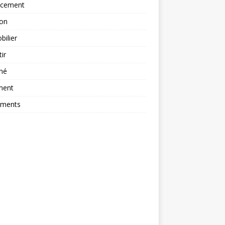
ncement
ion
ilier
tir
hé
ment
ements