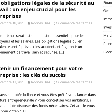
 obligations légales de la sécurité au
Fina
vail : un enjeu crucial pour les
Gest
reprises
Immob
tembre 18, 2023
Rodney Diaz
Commentaires fermés
Inves
Marc
curité au travail est une question essentielle pour les
yeurs et les salariés. Les obligations légales qui en
Paie
lent visent à prévenir les accidents et à garantir un
Plac
onnement de travail sain et sécurisé.
[…]
enir un financement pour votre
reprise : les clés du succès
tembre 17, 2023
Rodney Diaz
Commentaires fermés
avez une idée brillante et vous êtes prêt à vous lancer dans
nture entrepreneuriale ? Pour concrétiser vos ambitions, il
ssentiel de disposer des fonds nécessaires. Cet article vous
 pour obtenir le
[…]