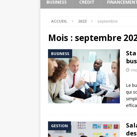
BUSINESS
CRÉDIT
FINANCEMEN
ACCUEIL
2023
septembre
Mois :
septembre 20
Sta
BUSINESS
bus
sep
Le bu
qui s
simpl
effica
Sal
GESTION
des