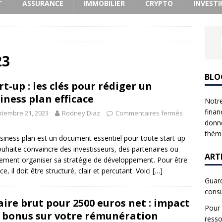
T
ASSURANCE
IMMOBILIER
CRYPTO
INVESTI
23
BLO
rt-up : les clés pour rédiger un
iness plan efficace
Notre
finan
tembre 21, 2023
Rodney Diaz
Commentaires fermés
donne
théma
siness plan est un document essentiel pour toute start-up
ouhaite convaincre des investisseurs, des partenaires ou
ART
ement organiser sa stratégie de développement. Pour être
ce, il doit être structuré, clair et percutant. Voici
[…]
Guard
consu
aire brut pour 2500 euros net : impact
Pour 
 bonus sur votre rémunération
resso