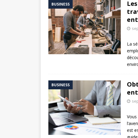
Les
BUSINESS
tra
ent
sep
La sé
emplo
décou
envir
Obt
BUSINESS
ent
sep
Vous 
l’ave
est e
guide