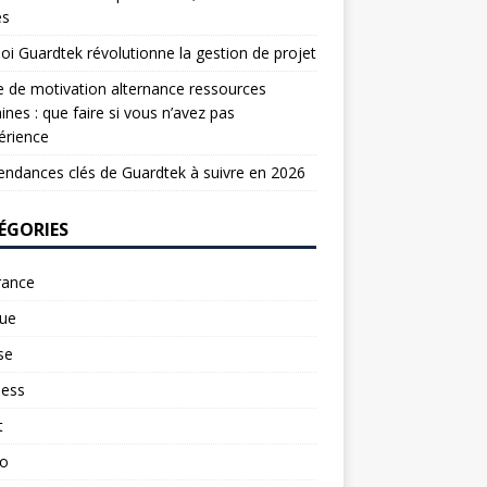
es
oi Guardtek révolutionne la gestion de projet
e de motivation alternance ressources
nes : que faire si vous n’avez pas
érience
endances clés de Guardtek à suivre en 2026
ÉGORIES
rance
ue
se
ness
t
to