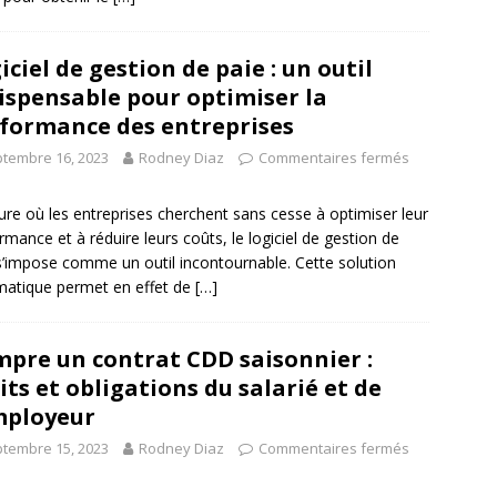
iciel de gestion de paie : un outil
ispensable pour optimiser la
formance des entreprises
tembre 16, 2023
Rodney Diaz
Commentaires fermés
eure où les entreprises cherchent sans cesse à optimiser leur
rmance et à réduire leurs coûts, le logiciel de gestion de
s’impose comme un outil incontournable. Cette solution
matique permet en effet de
[…]
pre un contrat CDD saisonnier :
its et obligations du salarié et de
mployeur
tembre 15, 2023
Rodney Diaz
Commentaires fermés