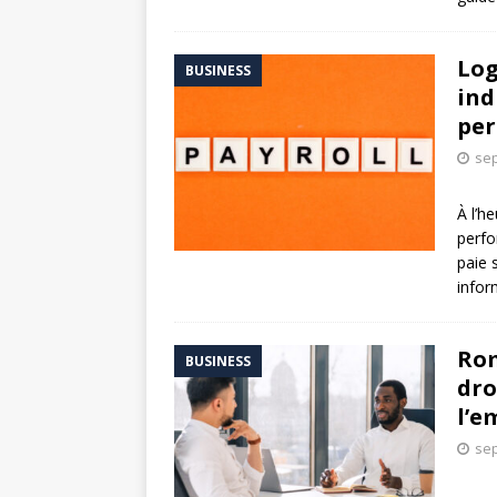
Log
BUSINESS
ind
per
sep
À l’h
perfo
paie 
infor
Rom
BUSINESS
dro
l’e
sep