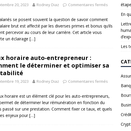
étap
tembre 20, 2023
Rodney Diaz
Commentaires fermés
En qu
alariés se posent souvent la question de savoir comment
Lettr
salaire brut est affecté par les diverses primes et bonus qu’ils
humai
nt percevoir au cours de leur carrière. Cet article vous
d’exp
te un éclairage
[…]
Les t
x horaire auto-entrepreneur :
CAT
ment le déterminer et optimiser sa
tabilité
Assu
tembre 19, 2023
Rodney Diaz
Commentaires fermés
Banq
Bour
ux horaire est un élément clé pour les auto-entrepreneurs,
l permet de déterminer leur rémunération en fonction du
Busi
 passé sur une prestation. Comment fixer ce taux, et quels
Crédi
les enjeux pour
[…]
Cryp