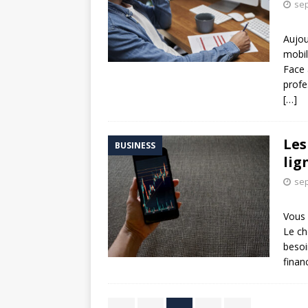
sep
Aujou
mobil
Face 
profe
[…]
Les
BUSINESS
lig
sep
Vous 
Le ch
besoi
finan