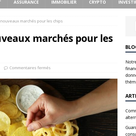
T
ASSURANCE
IMMOBILIER
CRYPTO
INVESTI
 nouveaux marchés pour les chips
uveaux marchés pour les
BLO
Notre
Commentaires fermés
finan
donne
théma
ART
Comme
alter
Guard
consu