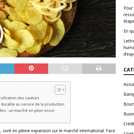
Pour 
resso
étap
En qu
Lettr
humai
d’exp
CAT
Assu
Banq
sification des saveurs
Bour
durable au service de la production
lles : un marché en plein essor
Busi
Crédi
, sont en pleine expansion sur le marché international. Face
Cryp