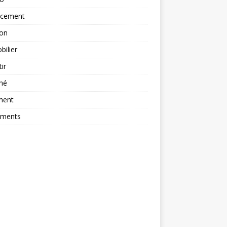
ncement
ion
ilier
tir
hé
ment
ements