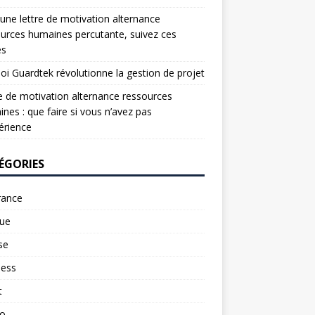
une lettre de motivation alternance
urces humaines percutante, suivez ces
es
oi Guardtek révolutionne la gestion de projet
e de motivation alternance ressources
nes : que faire si vous n’avez pas
érience
ÉGORIES
rance
ue
se
ness
t
to