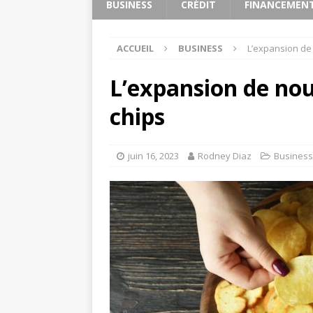
BUSINESS
CRÉDIT
FINANCEMEN
ACCUEIL
BUSINESS
L’expansion de
L’expansion de no
chips
juin 16, 2023
Rodney Diaz
Business