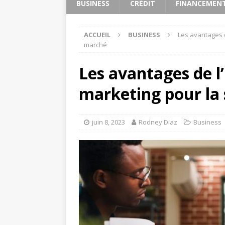
BUSINESS
CRÉDIT
FINANCEMEN
ACCUEIL
BUSINESS
Les avantages d
marché
Les avantages de l’
marketing pour la
juin 8, 2023
Rodney Diaz
Business