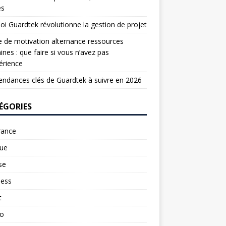
es
oi Guardtek révolutionne la gestion de projet
e de motivation alternance ressources
nes : que faire si vous n’avez pas
érience
endances clés de Guardtek à suivre en 2026
ÉGORIES
rance
ue
se
ness
t
to