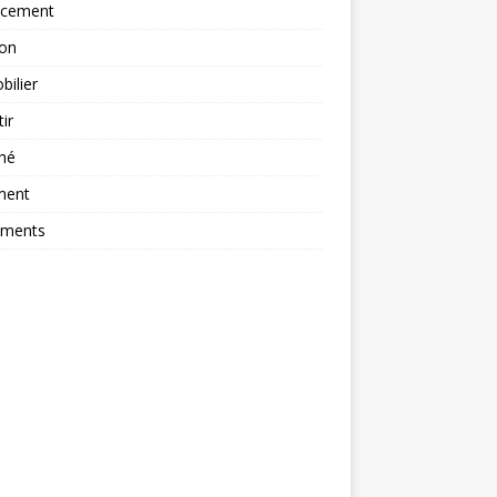
ncement
ion
ilier
tir
hé
ment
ements