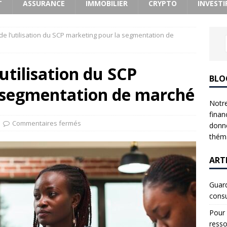
T
ASSURANCE
IMMOBILIER
CRYPTO
INVESTI
e l’utilisation du SCP marketing pour la segmentation de
utilisation du SCP
BLO
 segmentation de marché
Notre
finan
Commentaires fermés
donne
théma
ART
Guard
consu
Pour 
resso