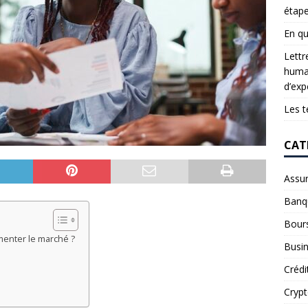
étap
En qu
Lettr
humai
d’exp
Les t
CAT
Assu
Banq
Bour
menter le marché ?
Busi
Crédi
Cryp