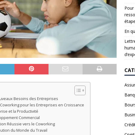
Pour 
resso
étap
En qu
Lettr
humai
d’exp
CAT
Assu
Banq
uveaux Besoins des Entreprises
Bour
 Coworking pour les Entreprises en Croissance
ise et la Productivité
Busi
loppement Commercial
tion Réussie vers le Coworking
Crédi
lution du Monde du Travail
Cryp