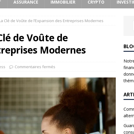
T
ASSURANCE
IMMOBILIER
CRYPTO
INVESTI
 La Clé de Voûte de l’Expansion des Entreprises Modernes
Clé de Voûte de
BLO
treprises Modernes
Notre
ess
Commentaires fermés
finan
donne
théma
ART
Comme
alter
Guard
consu