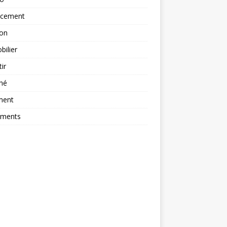
ncement
ion
ilier
tir
hé
ment
ements