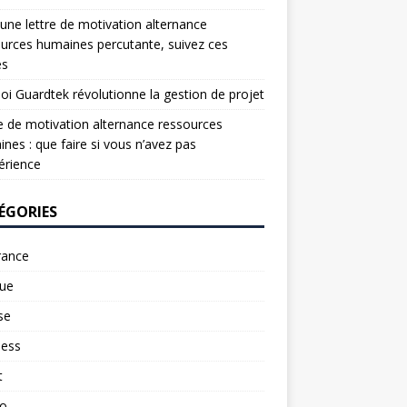
une lettre de motivation alternance
urces humaines percutante, suivez ces
es
oi Guardtek révolutionne la gestion de projet
e de motivation alternance ressources
nes : que faire si vous n’avez pas
érience
ÉGORIES
rance
ue
se
ness
t
to