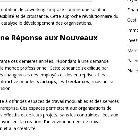
mutation, le coworking s’impose comme une solution
Fina
exibilité et de croissance. Cette approche révolutionnaire du
Gest
et catalyse le développement des organisations.
Immob
 Une Réponse aux Nouveaux
Inves
Marc
Paie
rante ces dernières années, répondant à une demande
ns le monde professionnel. Cette tendance s’explique par
Plac
ntes changeantes des employés et des entreprises. Les
attractive pour les
startups
, les
freelances
, mais aussi
nsion.
é à offrir des espaces de travail modulables et des services
ntreprise. Ces espaces permettent aux organisations de
 effectifs et de leurs projets, sans les contraintes liées aux
favorisent la création d’un environnement de travail
 et à la créativité.