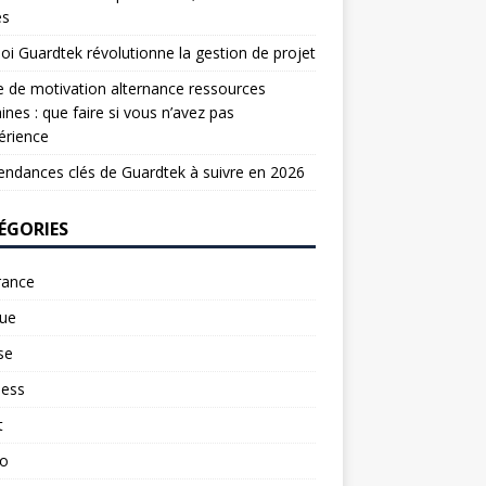
es
oi Guardtek révolutionne la gestion de projet
e de motivation alternance ressources
nes : que faire si vous n’avez pas
érience
endances clés de Guardtek à suivre en 2026
ÉGORIES
rance
ue
se
ness
t
to