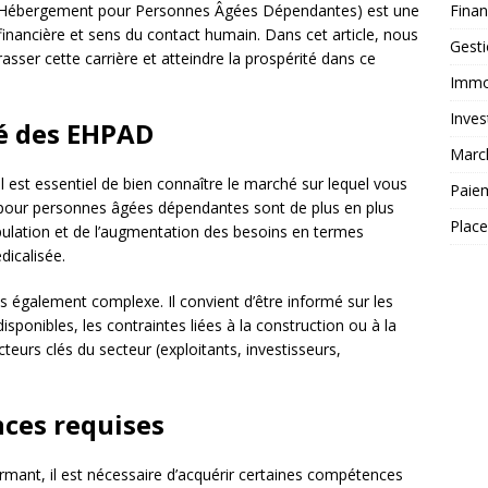
Fina
d’Hébergement pour Personnes Âgées Dépendantes) est une
 financière et sens du contact humain. Dans cet article, nous
Gest
ser cette carrière et atteindre la prospérité dans ce
Immob
Inves
é des EHPAD
Marc
 il est essentiel de bien connaître le marché sur lequel vous
Paie
pour personnes âgées dépendantes sont de plus en plus
Plac
population et de l’augmentation des besoins en termes
icalisée.
également complexe. Il convient d’être informé sur les
 disponibles, les contraintes liées à la construction ou à la
teurs clés du secteur (exploitants, investisseurs,
nces requises
mant, il est nécessaire d’acquérir certaines compétences