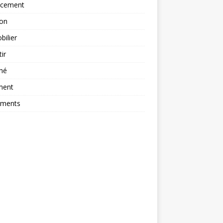
ncement
ion
ilier
tir
hé
ment
ements