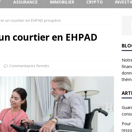
T
ASSURANCE
IMMOBILIER
CRYPTO
INVESTI
r un courtier en EHPAD prospère
un courtier en EHPAD
BLO
Notre
Commentaires fermés
finan
donne
théma
ART
Guard
consu
Pour 
resso