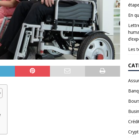
étap
En qu
Lettr
humai
d’exp
Les t
CAT
Assu
Banq
Bour
Busi
e
Crédi
Cryp