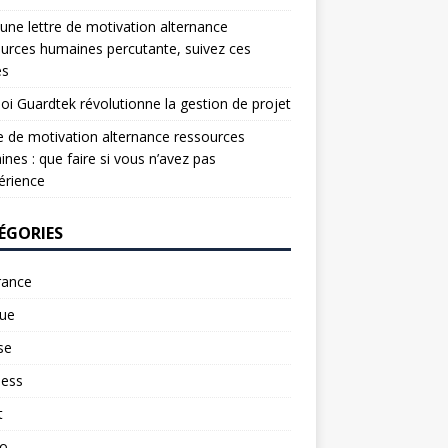
une lettre de motivation alternance
urces humaines percutante, suivez ces
es
oi Guardtek révolutionne la gestion de projet
e de motivation alternance ressources
nes : que faire si vous n’avez pas
érience
ÉGORIES
rance
ue
se
ness
t
to