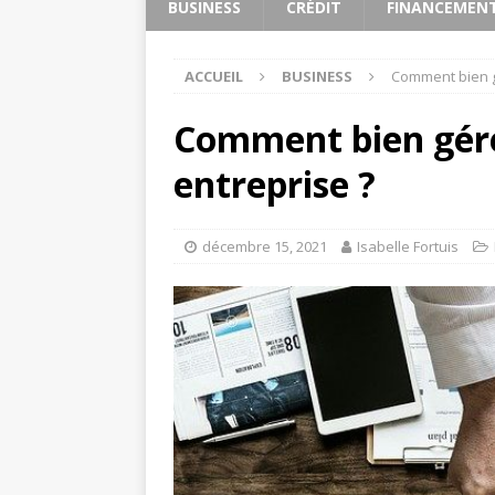
BUSINESS
CRÉDIT
FINANCEMEN
ACCUEIL
BUSINESS
Comment bien gé
Comment bien gére
entreprise ?
décembre 15, 2021
Isabelle Fortuis