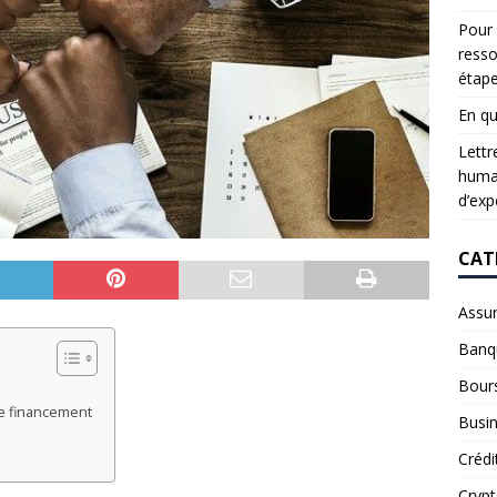
Pour 
resso
étap
En qu
Lettr
humai
d’exp
CAT
Assu
Banq
Bour
e financement
Busi
Crédi
Cryp