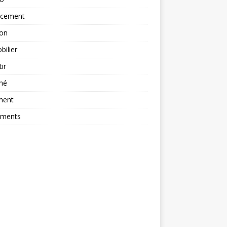
ncement
ion
ilier
tir
hé
ment
ements