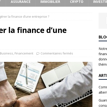
T
ASSURANCE
IMMOBILIER
CRYPTO
INVESTI
rer la finance d’une entreprise ?
r la finance d’une
BLO
Notre
Business
,
Financement
Commentaires fermés
finan
donne
théma
ART
Comme
alter
Guard
consu